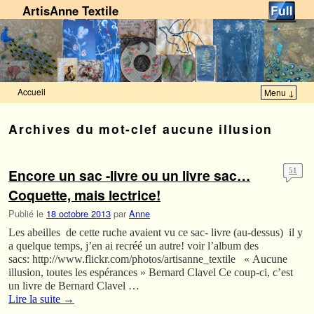
ArtisAnne Textile
Accueil
Menu ↓
Skip to primary content
Aller au contenu secondaire
Archives du mot-clef
aucune illusion
Encore un sac -livre ou un livre sac…
51
Coquette, mais lectrice!
Publié le
18 octobre 2013
par
Anne
Les abeilles de cette ruche avaient vu ce sac- livre (au-dessus) il y
a quelque temps, j’en ai recréé un autre! voir l’album des
sacs: http://www.flickr.com/photos/artisanne_textile « Aucune
illusion, toutes les espérances » Bernard Clavel Ce coup-ci, c’est
un livre de Bernard Clavel …
Lire la suite
→