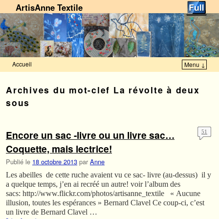
ArtisAnne Textile
Accueil
Menu ↓
Skip to primary content
Aller au contenu secondaire
Archives du mot-clef
La révolte à deux
sous
Encore un sac -livre ou un livre sac…
51
Coquette, mais lectrice!
Publié le
18 octobre 2013
par
Anne
Les abeilles de cette ruche avaient vu ce sac- livre (au-dessus) il y
a quelque temps, j’en ai recréé un autre! voir l’album des
sacs: http://www.flickr.com/photos/artisanne_textile « Aucune
illusion, toutes les espérances » Bernard Clavel Ce coup-ci, c’est
un livre de Bernard Clavel …