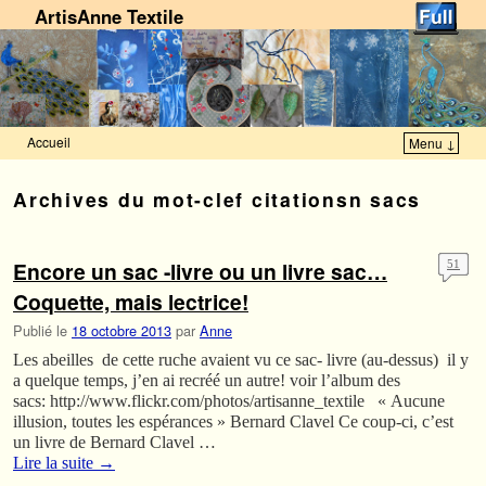
ArtisAnne Textile
Accueil
Menu ↓
Skip to primary content
Aller au contenu secondaire
Archives du mot-clef
citationsn sacs
Encore un sac -livre ou un livre sac…
51
Coquette, mais lectrice!
Publié le
18 octobre 2013
par
Anne
Les abeilles de cette ruche avaient vu ce sac- livre (au-dessus) il y
a quelque temps, j’en ai recréé un autre! voir l’album des
sacs: http://www.flickr.com/photos/artisanne_textile « Aucune
illusion, toutes les espérances » Bernard Clavel Ce coup-ci, c’est
un livre de Bernard Clavel …
Lire la suite
→