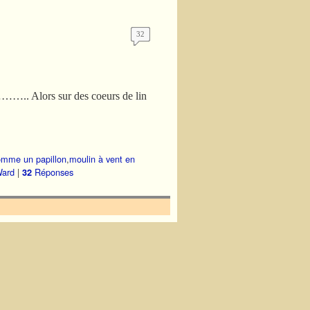
32
………….. Alors sur des coeurs de lin
omme un papillon
,
moulin à vent en
ard
|
Réponses
32