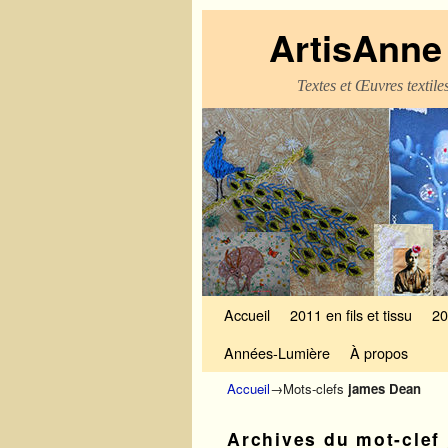
ArtisAnne 
Textes et Œuvres textil
Skip to primary content
Aller au contenu secondaire
Accueil
2011 en fils et tissu
20
Années-Lumière
À propos
Accueil
→Mots-clefs
james Dean
Archives du mot-clef