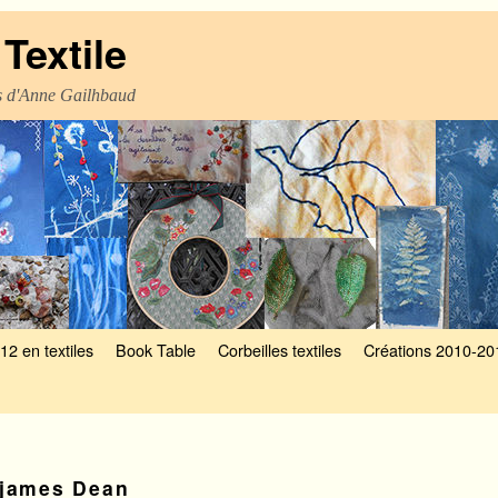
Textile
es d'Anne Gailhbaud
12 en textiles
Book Table
Corbeilles textiles
Créations 2010-20
james Dean