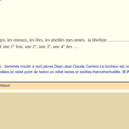
 anges, les oiseaux, les fées, les abeilles mes amies, la libellule………
dé une 1° fois, une 2°, une 3°, une 4° des …
s :
barrettes moulin à vent
,
james Dean
,
Jean-Claude Carrière
,
Le bonheur est c
odées en relief
,
point de feston en relief
,
textes et textiles
,
themotherhuddle.
,
W.W
ilhbaud