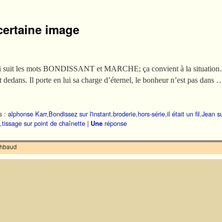
certaine image
qui suit les mots BONDISSANT et MARCHE; ça convient à la situatio
ont dedans. Il porte en lui sa charge d’éternel, le bonheur n’est pas dans 
s :
alphonse Karr
,
Bondissez sur l'instant
,
broderie
,
hors-série
,
il était un fil
,
Jean su
,
tissage sur point de chaînette
|
réponse
Une
ilhbaud