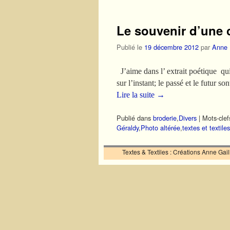
Le souvenir d’une 
Publié le
19 décembre 2012
par
Anne
J’aime dans l’ extrait poétique 
sur l’instant; le passé et le futur s
Lire la suite
→
Publié dans
broderie
,
Divers
|
Mots-clef
Géraldy
,
Photo altérée
,
textes et textiles
Textes & Textiles : Créations Anne Ga