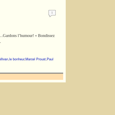
1
n…Gardons l’humour! « Bondissez
…
llivan
,
le bonheur
,
Marcel Proust
,
Paul