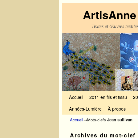
ArtisAnne 
Textes et Œuvres textil
Skip to primary content
Aller au contenu secondaire
Accueil
2011 en fils et tissu
20
Années-Lumière
À propos
Accueil
→Mots-clefs
Jean sullivan
Archives du mot-clef