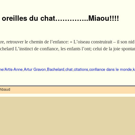
s oreilles du chat…………..Miaou!!!!
re, retrouver le chemin de l’enfance: « L’oiseau construirait – il son nid 
lard L’instinct de confiance, les enfants l’ont; celui de la joie spont
ane/Artis-Anne
,
Artur Gravon
,
Bachelard
,
chat
,
citations
,
confiance dans le monde
,
k
ilhbaud