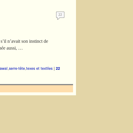
22
s’il n’avait son instinct de
anée aussi, …
awaï
,
serre-tête
,
texes et textiles
|
22