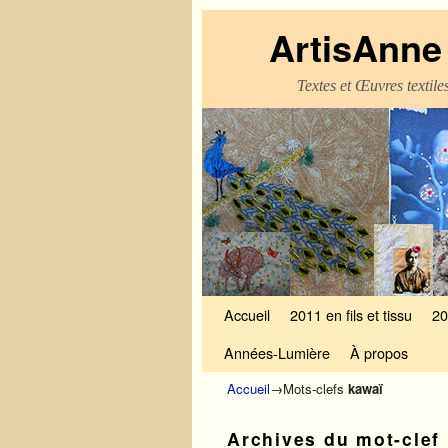
ArtisAnne 
Textes et Œuvres textil
Skip to primary content
Aller au contenu secondaire
Accueil
2011 en fils et tissu
20
Années-Lumière
À propos
Accueil
→Mots-clefs
kawaï
Archives du mot-clef