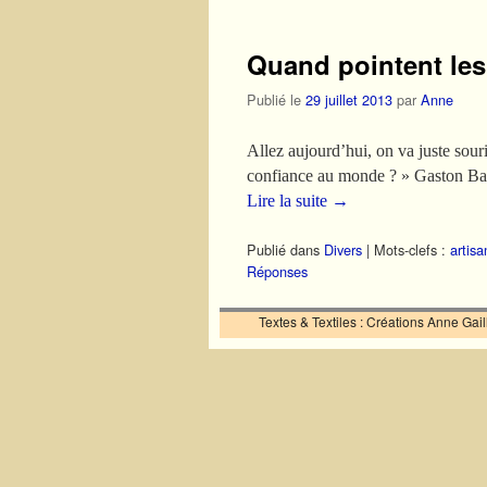
Quand pointent le
Publié le
29 juillet 2013
par
Anne
Allez aujourd’hui, on va juste souri
confiance au monde ? » Gaston Bache
Lire la suite
→
Publié dans
Divers
|
Mots-clefs :
artis
Réponses
Textes & Textiles : Créations Anne Ga