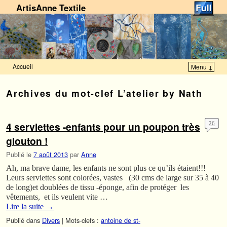
ArtisAnne Textile
Accueil
Menu ↓
Skip to primary content
Aller au contenu secondaire
Archives du mot-clef
L’atelier by Nath
4 serviettes -enfants pour un poupon très
26
glouton !
Publié le
7 août 2013
par
Anne
Ah, ma brave dame, les enfants ne sont plus ce qu’ils étaient!!!
Leurs serviettes sont colorées, vastes (30 cms de large sur 35 à 40
de long)et doublées de tissu -éponge, afin de protéger les
vêtements, et ils veulent vite …
Lire la suite
→
Publié dans
Divers
|
Mots-clefs :
antoine de st-