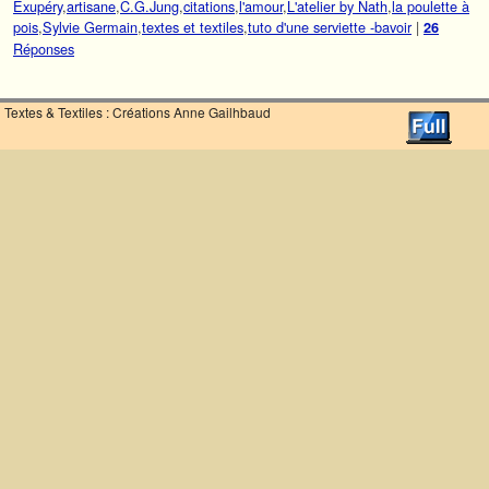
Exupéry
,
artisane
,
C.G.Jung
,
citations
,
l'amour
,
L'atelier by Nath
,
la poulette à
pois
,
Sylvie Germain
,
textes et textiles
,
tuto d'une serviette -bavoir
|
26
Réponses
Textes & Textiles : Créations Anne Gailhbaud