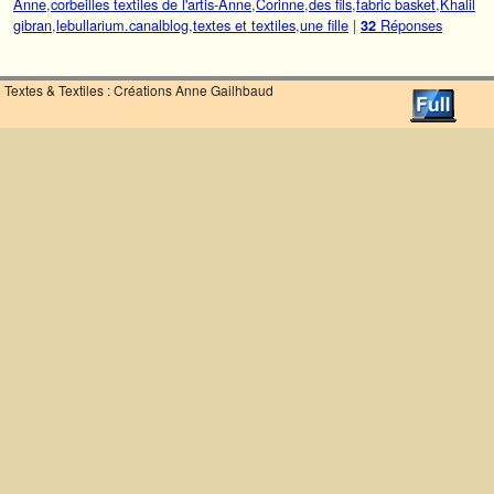
Anne
,
corbeilles textiles de l'artis-Anne
,
Corinne
,
des fils
,
fabric basket
,
Khalil
gibran
,
lebullarium.canalblog
,
textes et textiles
,
une fille
|
Réponses
32
Textes & Textiles : Créations Anne Gailhbaud