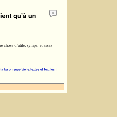
tient qu’à un
46
lque chose d’utile, sympa et assez
via baron supervielle
,
textes et textiles
|