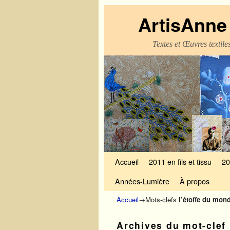
ArtisAnne 
Textes et Œuvres textil
Skip to primary content
Aller au contenu secondaire
Accueil
2011 en fils et tissu
20
Années-Lumière
À propos
Accueil
→Mots-clefs
l’étoffe du mon
Archives du mot-clef