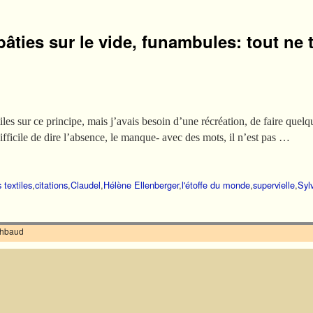
 bâties sur le vide, funambules: tout ne 
xtiles sur ce principe, mais j’avais besoin d’une récréation, de faire que
ficile de dire l’absence, le manque- avec des mots, il n’est pas …
 textiles
,
citations
,
Claudel
,
Hélène Ellenberger
,
l'étoffe du monde
,
supervielle
,
Syl
ilhbaud