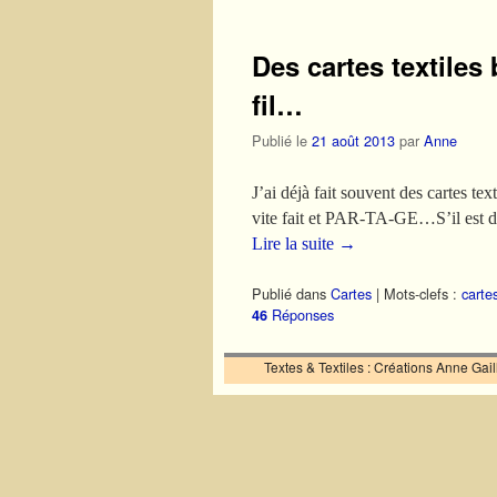
Des cartes textiles
fil…
Publié le
21 août 2013
par
Anne
J’ai déjà fait souvent des cartes te
vite fait et PAR-TA-GE…S’il est dif
Lire la suite
→
Publié dans
Cartes
|
Mots-clefs :
cartes
Réponses
46
Textes & Textiles : Créations Anne Ga