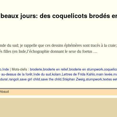
beaux jours: des coquelicots brodés en
du sud; je rappelle que ces dessins éphémères sont tracés à la craie; lir
és filles (en Inde,l’échographie donnant le sexe du foetus …
o
,
Inde
|
Mots-clefs :
broderie
,
broderie en relief
,
broderie en stumpwork
,
coquelic
le au-dessus de la forêt
,
Inde du sud
,
kolam
,
Lettres de Frida Kahlo
,
main levée
,
ma
duraï
,
rangoli
,
save girl child
,
save the child
,
Stéphan Zweig
,
stumpwork
,
textes eet
ilhbaud