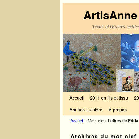
ArtisAnne 
Textes et Œuvres textil
Skip to primary content
Aller au contenu secondaire
Accueil
2011 en fils et tissu
20
Années-Lumière
À propos
Accueil
→Mots-clefs
Lettres de Frid
Archives du mot-clef