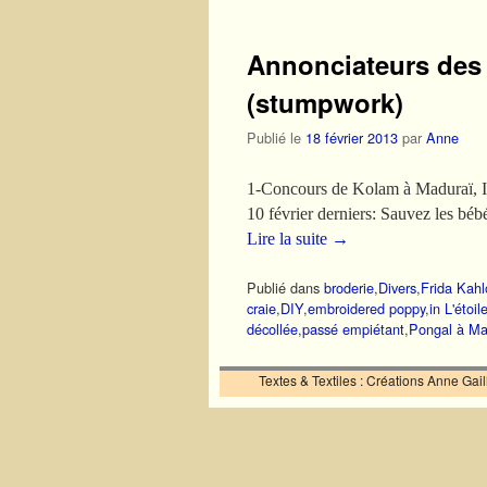
Annonciateurs des 
(stumpwork)
Publié le
18 février 2013
par
Anne
1-Concours de Kolam à Maduraï, Inde 
10 février derniers: Sauvez les béb
Lire la suite
→
Publié dans
broderie
,
Divers
,
Frida Kahl
craie
,
DIY
,
embroidered poppy
,
in L'étoi
décollée
,
passé empiétant
,
Pongal à Ma
Textes & Textiles : Créations Anne Ga