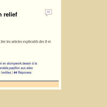
 relief
44
e les articles explicatifs des 8 et
ot en stumpwork
,
dessin à la
ndala
,
papillon aux ailes
 textiles
|
Réponses
44