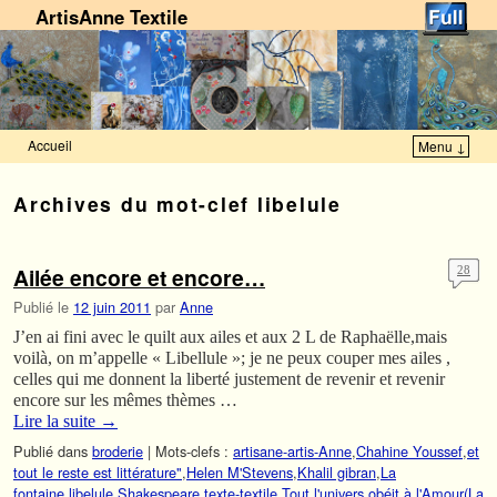
ArtisAnne Textile
Accueil
Menu ↓
Skip to primary content
Aller au contenu secondaire
Archives du mot-clef
libelule
Ailée encore et encore…
28
Publié le
12 juin 2011
par
Anne
J’en ai fini avec le quilt aux ailes et aux 2 L de Raphaëlle,mais
voilà, on m’appelle « Libellule »; je ne peux couper mes ailes ,
celles qui me donnent la liberté justement de revenir et revenir
encore sur les mêmes thèmes …
Lire la suite
→
Publié dans
broderie
|
Mots-clefs :
artisane-artis-Anne
,
Chahine Youssef
,
et
tout le reste est littérature"
,
Helen M'Stevens
,
Khalil gibran
,
La
fontaine
,
libelule
,
Shakespeare
,
texte-textile
,
Tout l'univers obéit à l'Amour(La