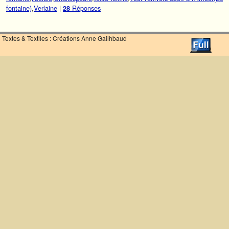
fontaine)
,
Verlaine
|
Réponses
28
Textes & Textiles : Créations Anne Gailhbaud