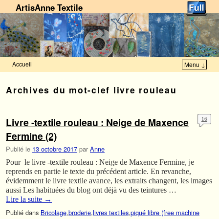
ArtisAnne Textile
Accueil
Menu ↓
Skip to primary content
Aller au contenu secondaire
Archives du mot-clef
livre rouleau
Livre -textile rouleau : Neige de Maxence
16
Fermine (2)
Publié le
13 octobre 2017
par
Anne
Pour le livre -textile rouleau : Neige de Maxence Fermine, je
reprends en partie le texte du précédent article. En revanche,
évidemment le livre textile avance, les extraits changent, les images
aussi Les habituées du blog ont déjà vu des teintures …
Lire la suite
→
Publié dans
Bricolage
,
broderie
,
livres textiles
,
piqué libre (free machine