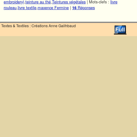
embroidery)
,
teinture au thé
,
Teintures végétales
|
Mots-clefs :
livre
rouleau
,
livre textile
,
maxence Fermine
|
Réponses
16
Textes & Textiles : Créations Anne Gailhbaud