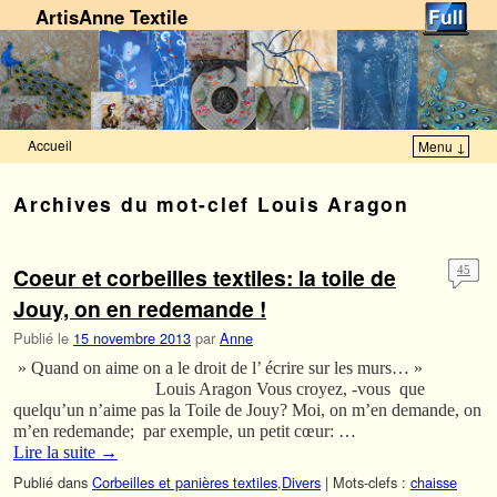
ArtisAnne Textile
Accueil
Menu ↓
Skip to primary content
Aller au contenu secondaire
Archives du mot-clef
Louis Aragon
Coeur et corbeilles textiles: la toile de
45
Jouy, on en redemande !
Publié le
15 novembre 2013
par
Anne
» Quand on aime on a le droit de l’ écrire sur les murs… »
Louis Aragon Vous croyez, -vous que
quelqu’un n’aime pas la Toile de Jouy? Moi, on m’en demande, on
m’en redemande; par exemple, un petit cœur: …
Lire la suite
→
Publié dans
Corbeilles et panières textiles
,
Divers
|
Mots-clefs :
chaisse