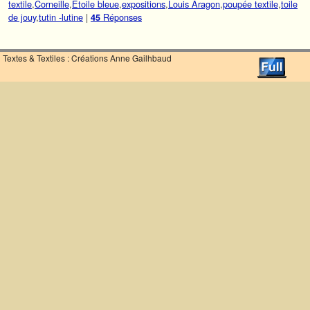
textile
,
Corneille
,
Etoile bleue
,
expositions
,
Louis Aragon
,
poupée textile
,
toile
de jouy
,
tutin -lutine
|
Réponses
45
Textes & Textiles : Créations Anne Gailhbaud