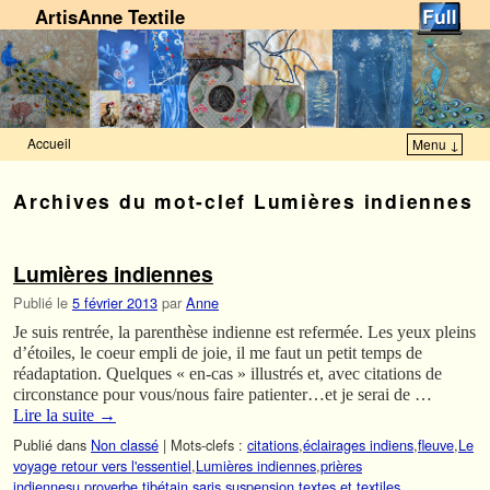
ArtisAnne Textile
Accueil
Menu ↓
Skip to primary content
Aller au contenu secondaire
Archives du mot-clef
Lumières indiennes
Lumières indiennes
Publié le
5 février 2013
par
Anne
Je suis rentrée, la parenthèse indienne est refermée. Les yeux pleins
d’étoiles, le coeur empli de joie, il me faut un petit temps de
réadaptation. Quelques « en-cas » illustrés et, avec citations de
circonstance pour vous/nous faire patienter…et je serai de …
Lire la suite
→
Publié dans
Non classé
|
Mots-clefs :
citations
,
éclairages indiens
,
fleuve
,
Le
voyage retour vers l'essentiel
,
Lumières indiennes
,
prières
indiennesu
,
proverbe tibétain
,
saris
,
suspension
,
textes et textiles