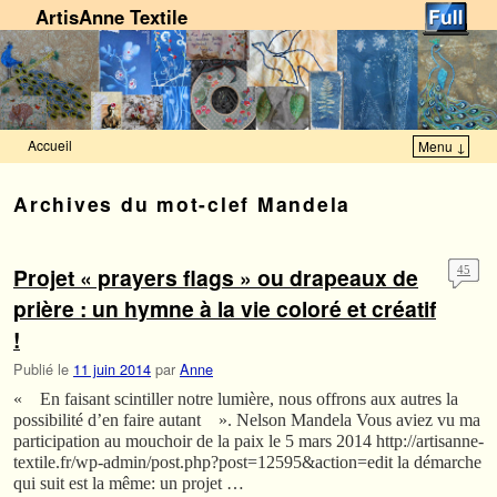
ArtisAnne Textile
Accueil
Menu ↓
Skip to primary content
Aller au contenu secondaire
Archives du mot-clef
Mandela
Projet « prayers flags » ou drapeaux de
45
prière : un hymne à la vie coloré et créatif
!
Publié le
11 juin 2014
par
Anne
« En faisant scintiller notre lumière, nous offrons aux autres la
possibilité d’en faire autant ». Nelson Mandela Vous aviez vu ma
participation au mouchoir de la paix le 5 mars 2014 http://artisanne-
textile.fr/wp-admin/post.php?post=12595&action=edit la démarche
qui suit est la même: un projet …