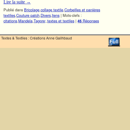
Lire la suite
→
Publié dans
Bricolage
,
collage textile
,
Corbeilles et panières
textiles
,
Couture patch
,
Divers
,
liens
|
Mots-clefs :
citations
,
Mandela
,
Tagore;
,
textes et textiles
|
Réponses
45
Textes & Textiles : Créations Anne Gailhbaud