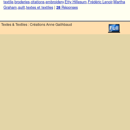
textile
,
broderies
,
citations
,
embroidery
,
Etty Hillesum
,
Frédéric Lenoir
,
Martha
Graham
,
quilt
,
textes et textiles
|
Réponses
28
Textes & Textiles : Créations Anne Gailhbaud