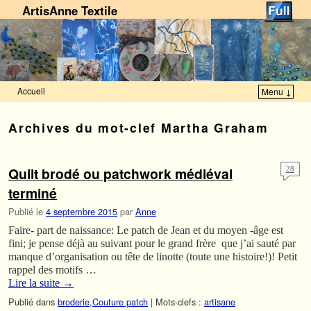
ArtisAnne Textile
Accueil
Menu ↓
Skip to primary content
Aller au contenu secondaire
Archives du mot-clef
Martha Graham
Quilt brodé ou patchwork médiéval
28
terminé
Publié le
4 septembre 2015
par
Anne
Faire- part de naissance: Le patch de Jean et du moyen -âge est
fini; je pense déjà au suivant pour le grand frère que j’ai sauté par
manque d’organisation ou tête de linotte (toute une histoire!)! Petit
rappel des motifs …
Lire la suite
→
Publié dans
broderie
,
Couture patch
|
Mots-clefs :
artisane