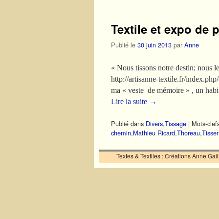
Textile et expo de p
Publié le
30 juin 2013
par
Anne
« Nous tissons notre dest
http://artisanne-textile.fr/index.ph
ma « veste de mémoire » , un hab
Lire la suite
→
Publié dans
Divers
,
Tissage
|
Mots-clefs
chemin
,
Mathieu Ricard
,
Thoreau
,
Tisser
Textes & Textiles : Créations Anne Ga