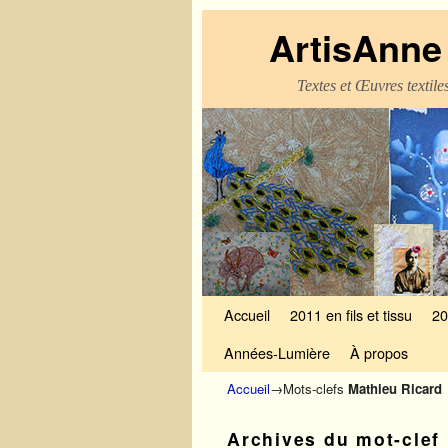
ArtisAnne 
Textes et Œuvres textil
Skip to primary content
Aller au contenu secondaire
Accueil
2011 en fils et tissu
20
Années-Lumière
À propos
Accueil
→Mots-clefs
Mathieu Ricard
Archives du mot-clef