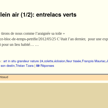
lein air (1/2): entrelacs verts
in; nous le tirons de nous comme l’araignée sa toil
p/ce-bloc-de-temps-petrifie/2012/05/25 C’était l’an dernier, pour une expo
it pour un lieu habité… …
 :
art in situ grandeur nature 24
,
colette
,
éclosion
,
fleur tissée
,
François Mauriac
,
J
 son destin
,
Tristan Tzara
|
Réponses
59
ilhbaud