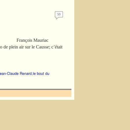
59
e » François Mauriac
 de plein air sur le Causse; c’était
ean-Claude Renard
,
le bout du