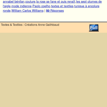
annabel bénilan
,
couture
,
la rose se fane et puis renaît
,
les sept plumes de
l'aigle
,
mode indienne
,
Paolo coelho
,
textes et textiles
,
tunique à encolure
ronde
,
William Carlos Williams
|
Réponses
50
Textes & Textiles : Créations Anne Gailhbaud