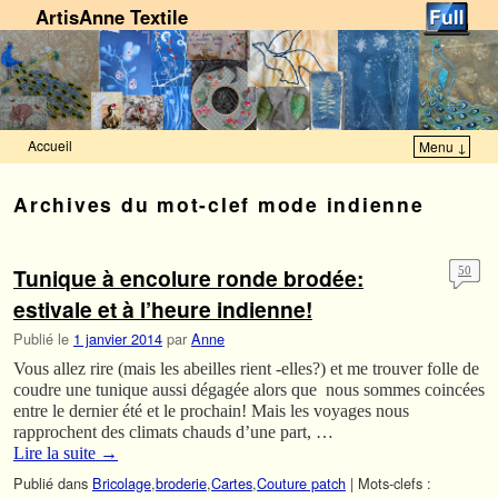
ArtisAnne Textile
Accueil
Menu ↓
Skip to primary content
Aller au contenu secondaire
Archives du mot-clef
mode indienne
Tunique à encolure ronde brodée:
50
estivale et à l’heure indienne!
Publié le
1 janvier 2014
par
Anne
Vous allez rire (mais les abeilles rient -elles?) et me trouver folle de
coudre une tunique aussi dégagée alors que nous sommes coincées
entre le dernier été et le prochain! Mais les voyages nous
rapprochent des climats chauds d’une part, …
Lire la suite
→
Publié dans
Bricolage
,
broderie
,
Cartes
,
Couture patch
|
Mots-clefs :