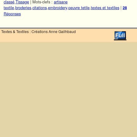
classé
,
Tissage
|
Mots-clefs :
artisane
textile
,
broderies
,
citations
,
embroidery
,
oeuvre tetile
,
textes et textiles
|
28
Réponses
Textes & Textiles : Créations Anne Gailhbaud