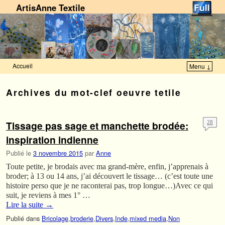
ArtisAnne Textile
Accueil
Menu ↓
Skip to primary content
Aller au contenu secondaire
Archives du mot-clef
oeuvre tetile
Tissage pas sage et manchette brodée:
28
inspiration indienne
Publié le
3 novembre 2015
par
Anne
Toute petite, je brodais avec ma grand-mère, enfin, j’apprenais à
broder; à 13 ou 14 ans, j’ai découvert le tissage… (c’est toute une
histoire perso que je ne raconterai pas, trop longue…)Avec ce qui
suit, je reviens à mes 1° …
Lire la suite
→
Publié dans
Bricolage
,
broderie
,
Divers
,
Inde
,
mixed media
,
Non