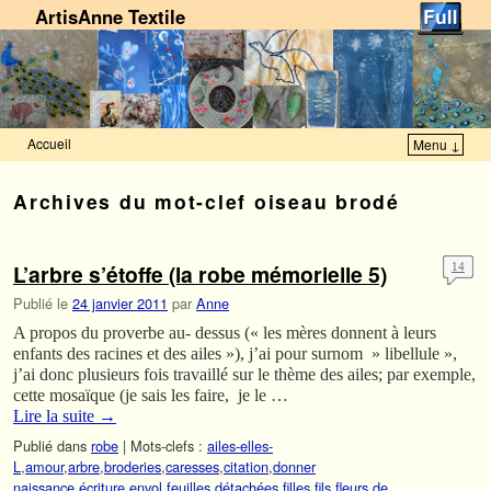
ArtisAnne Textile
Accueil
Menu ↓
Skip to primary content
Aller au contenu secondaire
Archives du mot-clef
oiseau brodé
L’arbre s’étoffe (la robe mémorielle 5)
14
Publié le
24 janvier 2011
par
Anne
A propos du proverbe au- dessus (« les mères donnent à leurs
enfants des racines et des ailes »), j’ai pour surnom » libellule »,
j’ai donc plusieurs fois travaillé sur le thème des ailes; par exemple,
cette mosaïque (je sais les faire, je le …
Lire la suite
→
Publié dans
robe
|
Mots-clefs :
ailes-elles-
L
,
amour
,
arbre
,
broderies
,
caresses
,
citation
,
donner
naissance
,
écriture
,
envol
,
feuilles détachées
,
filles
,
fils
,
fleurs de