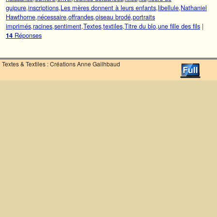
guipure
,
inscriptions
,
Les mères donnent à leurs enfants
,
libellule
,
Nathaniel
Hawthorne
,
nécessaire
,
offrandes
,
oiseau brodé
,
portraits
imprimés
,
racines
,
sentiment
,
Textes
,
textiles
,
Titre du blo
,
une fille des fils
|
Réponses
14
Textes & Textiles : Créations Anne Gailhbaud