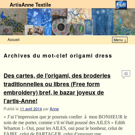
ArtisAnne Textile
Accueil
Menu ↓
Skip to primary content
Aller au contenu secondaire
Archives du mot-clef
origami dress
Des cartes, de l’origami, des broderies
40
traditionnelles ou libres (Free form
embroidery) bref, le bazar joyeux de
l’artis-Anne!
Publié le
11 avril 2014
par
Anne
« J’ai l’impression que je pourrais confier à mon BONHEUR le
soin de me porter, comme s‘il m’était poussé des AILES » Edith
Wharton 1- Oui, pour les AILES, oui pour le bonheur, celui de
FAIRE, celui de PARTAGER, celui d’envoyer une …