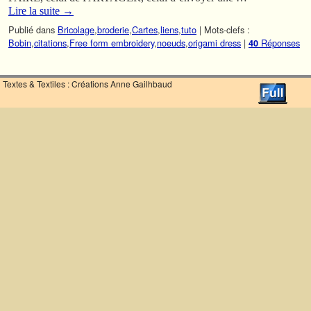
Lire la suite
→
Publié dans
Bricolage
,
broderie
,
Cartes
,
liens
,
tuto
|
Mots-clefs :
Bobin
,
citations
,
Free form embroidery
,
noeuds
,
origami dress
|
Réponses
40
Textes & Textiles : Créations Anne Gailhbaud