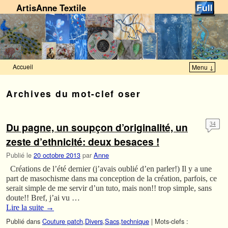
ArtisAnne Textile
Accueil
Menu ↓
Skip to primary content
Aller au contenu secondaire
Archives du mot-clef
oser
Du pagne, un soupçon d’originalité, un
34
zeste d’ethnicité: deux besaces !
Publié le
20 octobre 2013
par
Anne
Créations de l’été dernier (j’avais oublié d’en parler!) Il y a une
part de masochisme dans ma conception de la création, parfois, ce
serait simple de me servir d’un tuto, mais non!! trop simple, sans
doute!! Bref, j’ai vu …
Lire la suite
→
Publié dans
Couture patch
,
Divers
,
Sacs
,
technique
|
Mots-clefs :