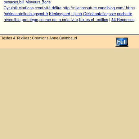
besaces
,
bill Moyeurs
,
Boris
Cyrulnik
,
citations
,
creativité
,
délire
,
http://nijenncouture.canalblog.com/
,
http:/
/orkideaatelier.blogspot.fr
,
Kierkegaard
,
nijenn
,
Orkideaatelier
,
oser
,
pochette
réversible
,
prototype
,
source de la créativité
,
textes et textiles
|
Réponses
34
Textes & Textiles : Créations Anne Gailhbaud