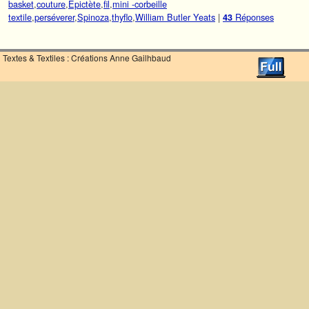
basket
,
couture
,
Epictète
,
fil
,
mini -corbeille
textile
,
perséverer
,
Spinoza
,
thyflo
,
William Butler Yeats
|
Réponses
43
Textes & Textiles : Créations Anne Gailhbaud