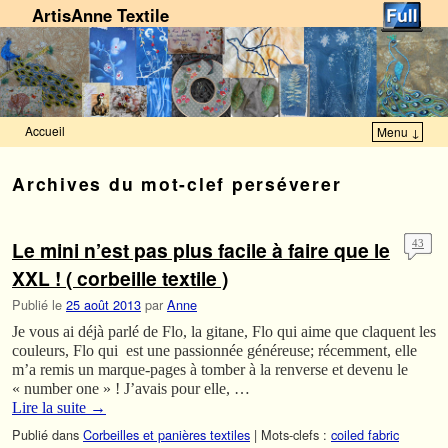
ArtisAnne Textile
Accueil
Menu ↓
Skip to primary content
Aller au contenu secondaire
Archives du mot-clef
perséverer
Le mini n’est pas plus facile à faire que le
43
XXL ! ( corbeille textile )
Publié le
25 août 2013
par
Anne
Je vous ai déjà parlé de Flo, la gitane, Flo qui aime que claquent les
couleurs, Flo qui est une passionnée généreuse; récemment, elle
m’a remis un marque-pages à tomber à la renverse et devenu le
« number one » ! J’avais pour elle, …
Lire la suite
→
Publié dans
Corbeilles et panières textiles
|
Mots-clefs :
coiled fabric