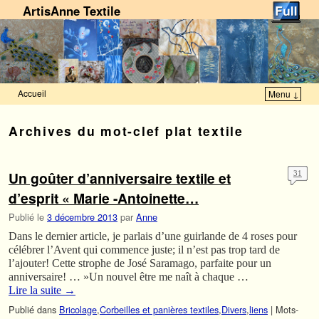
ArtisAnne Textile
Accueil
Menu ↓
Skip to primary content
Aller au contenu secondaire
Archives du mot-clef
plat textile
Un goûter d’anniversaire textile et
31
d’esprit « Marie -Antoinette…
Publié le
3 décembre 2013
par
Anne
Dans le dernier article, je parlais d’une guirlande de 4 roses pour
célébrer l’Avent qui commence juste; il n’est pas trop tard de
l’ajouter! Cette strophe de José Saramago, parfaite pour un
anniversaire! … »Un nouvel être me naît à chaque …
Lire la suite
→
Publié dans
Bricolage
,
Corbeilles et panières textiles
,
Divers
,
liens
|
Mots-