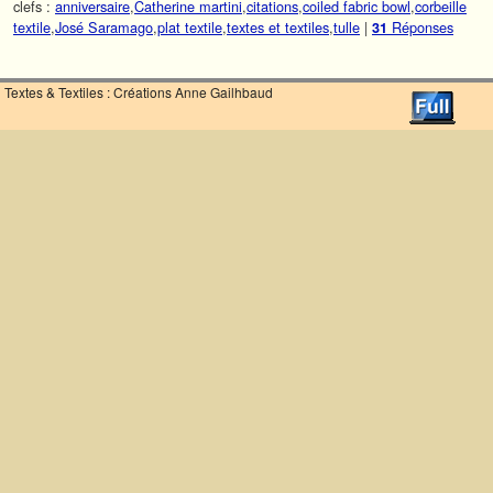
clefs :
anniversaire
,
Catherine martini
,
citations
,
coiled fabric bowl
,
corbeille
textile
,
José Saramago
,
plat textile
,
textes et textiles
,
tulle
|
Réponses
31
Textes & Textiles : Créations Anne Gailhbaud