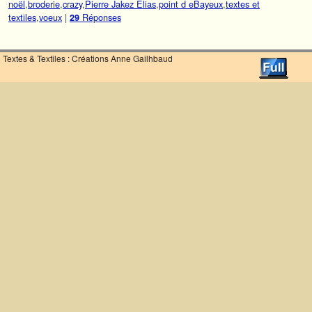
noël
,
broderie
,
crazy
,
Pierre Jakez Elias
,
point d eBayeux
,
textes et
textiles
,
voeux
|
Réponses
29
Textes & Textiles : Créations Anne Gailhbaud