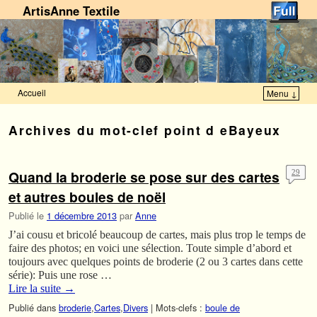
ArtisAnne Textile
Accueil
Menu ↓
Skip to primary content
Aller au contenu secondaire
Archives du mot-clef
point d eBayeux
Quand la broderie se pose sur des cartes
29
et autres boules de noël
Publié le
1 décembre 2013
par
Anne
J’ai cousu et bricolé beaucoup de cartes, mais plus trop le temps de
faire des photos; en voici une sélection. Toute simple d’abord et
toujours avec quelques points de broderie (2 ou 3 cartes dans cette
série): Puis une rose …
Lire la suite
→
Publié dans
broderie
,
Cartes
,
Divers
|
Mots-clefs :
boule de