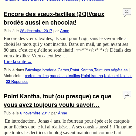
Encore des vœux-textiles (2/3)Vœux
22
brodés aussi en chocolat!
Publié le
28 décembre 2017
par
Anne
Encore des vœux-textiles; ils sont pour Gigi; sans le savoir elle a
choisi les mots qui y sont inscrits. Dans un mail, un peu avant ses
80 ans, c’est ce qu’elle se souhaitait!! ☆•*¨*•☆•*¨*•☆ Détails des
vœux textiles: Vœux- textiles: …
Lire la suite
→
Publié dans
Bricolage
,
broderie
,
Cartes
,
Point Kantha
,
Teintures végétales
|
Mots-clefs :
cartes textiles
,
mandalas textiles
,
Point kantha
,
textes et textiles
|
Réponses
22
Point Kantha, tout (ou presque) ce que
12
vous avez toujours voulu savoir…
Publié le
6 novembre 2017
par
Anne
En introduction, Jonas 4 ans, le fourreau pour épée et le carquois
pour flèches que je lui ai réalisés:…A ses cousins aussi!! J’imagine
que toutes les lectrices du blog savent maintenant comme l’art