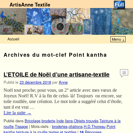
ArtisAnne Textile
Accueil
Menu ↓
Skip to primary content
Aller au contenu secondaire
Archives du mot-clef
Point kantha
L’ETOILE de Noël d’une artisane-textile
16
Publié le
23 décembre 2018
par
Anne
Noël tout proche; pour vous, un 2° article avec mes vœux de
Joyeux Noël! R.V à la fin de celui- là! Toujours ou encore, sur
toile rouillée, une création. Le mot toile a suggéré celui d’étoile,
tant il est vrai …
Lire la suite
→
Publié dans
Bricolage
,
broderie
,
Inde
,
liens
,
Objets trouvés
,
Teinture à la
rouille
,
Tissage
|
Mots-clefs :
broderies
,
citations
,
H.D.Thoreau
,
Point
kantha
,
teinture à la rouille
,
textes et textiles
|
Réponses
16