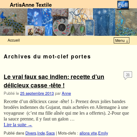
ArtisAnne Textile
Accueil
Menu ↓
Skip to primary content
Aller au contenu secondaire
Archives du mot-clef
portes
Le vrai faux sac indien: recette d’un
36
délicieux casse -tête !
Publié le
25 septembre 2013
par
Anne
Recette d’un délicieux casse -tête! 1- Prenez deux jolies bandes
brodées indiennes du Gujarat, mais achetées en Allemagne à une
voyageuse (c’est ma fille aînée qui me les a offertes). 2-Pour que
la sauce prenne, il y faut un galon …
Lire la suite
→
Publié dans
Divers
,
Inde
,
Sacs
|
Mots-clefs :
allons vite
,
Emily