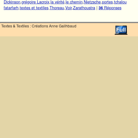
Dickinson
,
grégoire Lacroix
,
la vérité
,
le chemin
,
Nietzsche
,
portes
,
tchalou
fatarfarh
,
textes et textiles
,
Thoreau
,
Voir
,
Zarathoustra
|
Réponses
36
Textes & Textiles : Créations Anne Gailhbaud