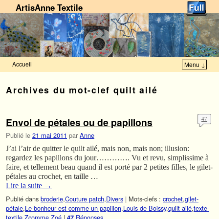
ArtisAnne Textile
Accueil
Menu ↓
Skip to primary content
Aller au contenu secondaire
Archives du mot-clef
quilt ailé
Envol de pétales ou de papillons
47
Publié le
21 mai 2011
par
Anne
J’ai l’air de quitter le quilt ailé, mais non, mais non; illusion:
regardez les papillons du jour…………. Vu et revu, simplissime à
faire, et tellement beau quand il est porté par 2 petites filles, le gilet-
pétales au crochet, en taille …
Lire la suite
→
Publié dans
broderie
,
Couture patch
,
Divers
|
Mots-clefs :
crochet
,
gilet-
pétale
,
Le bonheur est comme un papillon
,
Louis de Boissy
,
quilt ailé
,
texte-
textile
,
Zcomme Zoé
|
Réponses
47