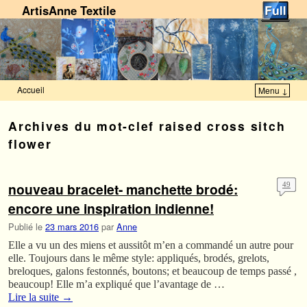
ArtisAnne Textile
Accueil
Menu ↓
Skip to primary content
Aller au contenu secondaire
Archives du mot-clef
raised cross sitch
flower
nouveau bracelet- manchette brodé:
49
encore une inspiration indienne!
Publié le
23 mars 2016
par
Anne
Elle a vu un des miens et aussitôt m’en a commandé un autre pour
elle. Toujours dans le même style: appliqués, brodés, grelots,
breloques, galons festonnés, boutons; et beaucoup de temps passé ,
beaucoup! Elle m’a expliqué que l’avantage de …
Lire la suite
→