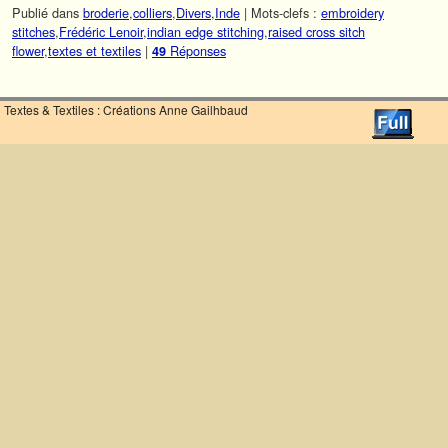
Publié dans
broderie
,
colliers
,
Divers
,
Inde
|
Mots-clefs :
embroidery
stitches
,
Frédéric Lenoir
,
indian edge stitching
,
raised cross sitch
flower
,
textes et textiles
|
Réponses
49
Textes & Textiles : Créations Anne Gailhbaud