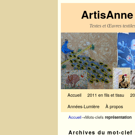
ArtisAnne 
Textes et Œuvres textil
Skip to primary content
Aller au contenu secondaire
Accueil
2011 en fils et tissu
20
Années-Lumière
À propos
Accueil
→Mots-clefs
représentation
Archives du mot-clef