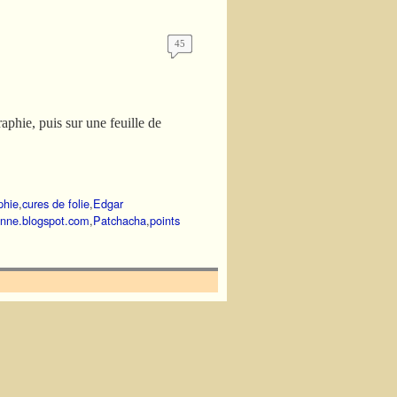
45
raphie, puis sur une feuille de
phie
,
cures de folie
,
Edgar
nne.blogspot.com
,
Patchacha
,
points