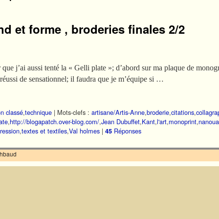
nd et forme , broderies finales 2/2
er que j’ai aussi tenté la « Gelli plate »; d’abord sur ma plaque de monog
 réussi de sensationnel; il faudra que je m’équipe si …
n classé
,
technique
|
Mots-clefs :
artisane/Artis-Anne
,
broderie
,
citations
,
collagra
late
,
http://blogapatch.over-blog.com/
,
Jean Dubuffet
,
Kant
,
l'art
,
monoprint
,
nanoua
ression
,
textes et textiles
,
Val holmes
|
Réponses
45
ilhbaud