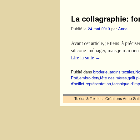
La collagraphie: fo
Publié le
24 mai 2013
par
Anne
Avant cet article, je tiens à précis
silicone ménager, mais je n’ai rien
Lire la suite
→
Publié dans
broderie
,
jardins textiles
,
No
Poë
,
embroidery
,
fête des mères
,
gelli p
d'oeillet
,
représentation
,
technique d'imp
Textes & Textiles : Créations Anne Ga