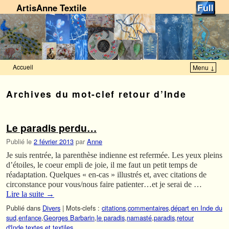
ArtisAnne Textile
Accueil
Menu ↓
Skip to primary content
Aller au contenu secondaire
Archives du mot-clef
retour d’Inde
Le paradis perdu…
Publié le
2 février 2013
par
Anne
Je suis rentrée, la parenthèse indienne est refermée. Les yeux pleins
d’étoiles, le coeur empli de joie, il me faut un petit temps de
réadaptation. Quelques « en-cas » illustrés et, avec citations de
circonstance pour vous/nous faire patienter…et je serai de …
Lire la suite
→
Publié dans
Divers
|
Mots-clefs :
citations
,
commentaires
,
départ en Inde du
sud
,
enfance
,
Georges Barbarin
,
le paradis
,
namasté
,
paradis
,
retour
d'Inde
,
textes et textiles