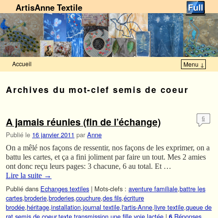
ArtisAnne Textile
Accueil
Menu ↓
Skip to primary content
Aller au contenu secondaire
Archives du mot-clef
semis de coeur
A jamais réunies (fin de l’échange)
6
Publié le
16 janvier 2011
par
Anne
On a mêlé nos façons de ressentir, nos façons de les exprimer, on a
battu les cartes, et ça a fini joliment par faire un tout. Mes 2 amies
ont donc reçu leurs pages: 3 chacune, 6 au total. Et …
Lire la suite
→
Publié dans
Echanges textiles
|
Mots-clefs :
aventure familiale
,
battre les
cartes
,
broderie
,
broderies
,
couchure
,
des fils
,
écriture
brodée
,
héritage
,
installation
,
journal textile
,
l'artis-Anne
,
livre textile
,
queue de
rat
,
semis de coeur
,
texte
,
transmission
,
une fille
,
voie lactée
|
Réponses
6