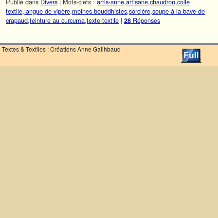
Publié dans
Divers
|
Mots-clefs :
artis-anne
,
artisane
,
chaudron
,
colle
textile
,
langue de vipère
,
moines bouddhistes
,
sorcière
,
soupe à la bave de
crapaud
,
teinture au curcuma
,
texte-textile
|
Réponses
28
Textes & Textiles : Créations Anne Gailhbaud