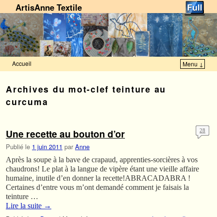
ArtisAnne Textile
Accueil
Menu ↓
Skip to primary content
Aller au contenu secondaire
Archives du mot-clef
teinture au
curcuma
Une recette au bouton d’or
28
Publié le
1 juin 2011
par
Anne
Après la soupe à la bave de crapaud, apprenties-sorcières à vos
chaudrons! Le plat à la langue de vipère étant une vieille affaire
humaine, inutile d’en donner la recette!ABRACADABRA !
Certaines d’entre vous m’ont demandé comment je faisais la
teinture …
Lire la suite
→