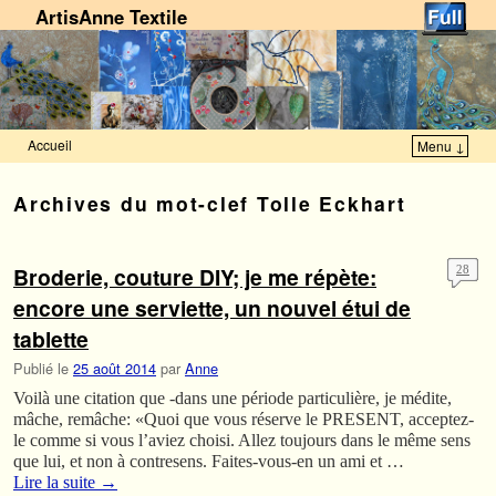
ArtisAnne Textile
Accueil
Menu ↓
Skip to primary content
Aller au contenu secondaire
Archives du mot-clef
Tolle Eckhart
Broderie, couture DIY; je me répète:
28
encore une serviette, un nouvel étui de
tablette
Publié le
25 août 2014
par
Anne
Voilà une citation que -dans une période particulière, je médite,
mâche, remâche: «Quoi que vous réserve le PRESENT, acceptez-
le comme si vous l’aviez choisi. Allez toujours dans le même sens
que lui, et non à contresens. Faites-vous-en un ami et …
Lire la suite
→