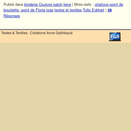
Publié dans
broderie
,
Couture patch
,
liens
|
Mots-clefs :
citations
,
point de
bouclette.
,
point de Floria rose
,
textes et textiles
,
Tolle Eckhart
|
28
Réponses
Textes & Textiles : Créations Anne Gailhbaud