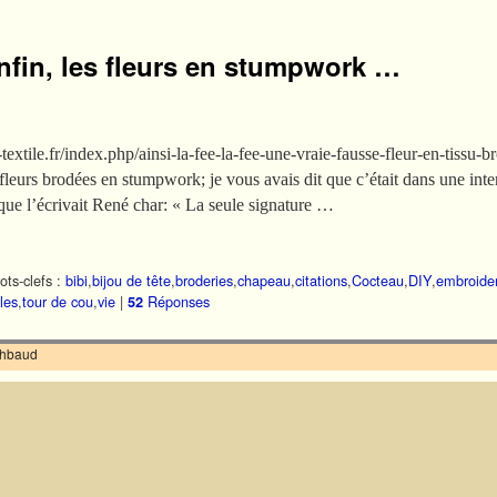
nfin, les fleurs en stumpwork …
e-textile.fr/index.php/ainsi-la-fee-la-fee-une-vraie-fausse-fleur-en-tiss
eurs brodées en stumpwork; je vous avais dit que c’était dans une intent
it René char: « La seule signature …
ts-clefs :
bibi
,
bijou de tête
,
broderies
,
chapeau
,
citations
,
Cocteau
,
DIY
,
embroide
iles
,
tour de cou
,
vie
|
Réponses
52
ilhbaud