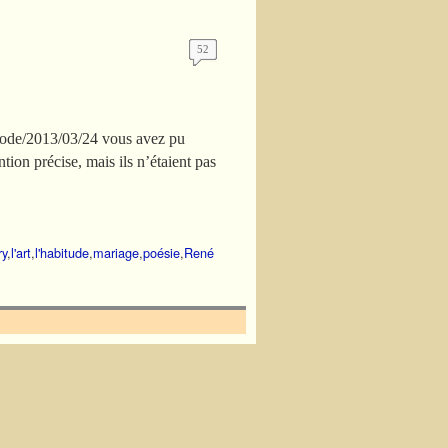
52
u-brode/2013/03/24 vous avez pu
ion précise, mais ils n’étaient pas
ry
,
l'art
,
l'habitude
,
mariage
,
poésie
,
René