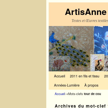
ArtisAnne 
Textes et Œuvres textil
Skip to primary content
Aller au contenu secondaire
Accueil
2011 en fils et tissu
20
Années-Lumière
À propos
Accueil
→Mots-clefs
tour de cou
Archives du mot-clef