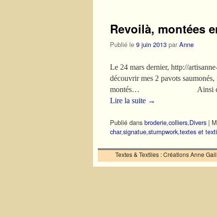
Revoilà, montées e
Publié le
9 juin 2013
par
Anne
Le 24 mars dernier, http://artisann
découvrir mes 2 pavots saumonés, fl
montés… Ainsi que l’écriva
Lire la suite
→
Publié dans
broderie
,
colliers
,
Divers
|
Mo
char
,
signatue
,
stumpwork
,
textes et text
Textes & Textiles : Créations Anne Ga