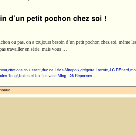
in d’un petit pochon chez soi !
uchon ou pas, on a toujours besoin d’un petit pochon chez soi, même les
pas travailler en série, mais vous …
heur
,
citations
,
coulissant
,
duc de Lévis-Mirepoix
,
grégoire Lacroix
,
J.C.REnard
,
mo
ales Tong!
,
textes et textiles
,
vase Ming
|
Réponses
26
ilhbaud