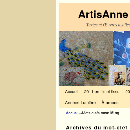
ArtisAnne 
Textes et Œuvres textil
Skip to primary content
Aller au contenu secondaire
Accueil
2011 en fils et tissu
20
Années-Lumière
À propos
Accueil
→Mots-clefs
vase Ming
Archives du mot-clef