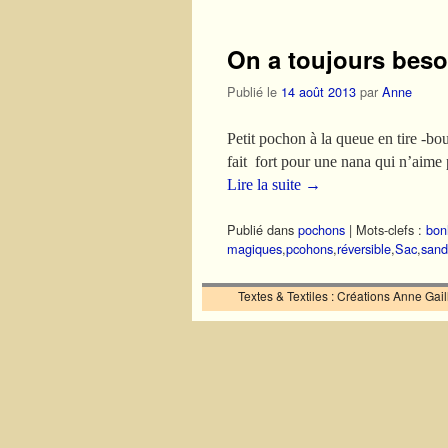
On a toujours beso
Publié le
14 août 2013
par
Anne
Petit pochon à la queue en tire -bo
fait fort pour une nana qui n’aime 
Lire la suite
→
Publié dans
pochons
|
Mots-clefs :
bon
magiques
,
pcohons
,
réversible
,
Sac
,
sand
Textes & Textiles : Créations Anne Ga