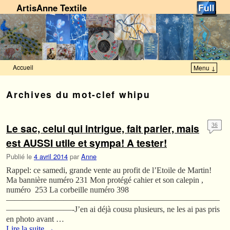
ArtisAnne Textile
Accueil
Menu ↓
Skip to primary content
Aller au contenu secondaire
Archives du mot-clef
whipu
Le sac, celui qui intrigue, fait parler, mais
36
est AUSSI utile et sympa! A tester!
Publié le
4 avril 2014
par
Anne
Rappel: ce samedi, grande vente au profit de l’Etoile de Martin!
Ma bannière numéro 231 Mon protégé cahier et son calepin ,
numéro 253 La corbeille numéro 398
——————————————————————————
————————-J’en ai déjà cousu plusieurs, ne les ai pas pris
en photo avant …
Lire la suite
→