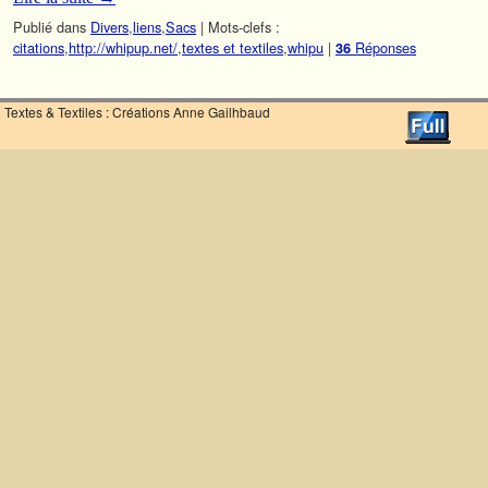
Publié dans
Divers
,
liens
,
Sacs
|
Mots-clefs :
citations
,
http://whipup.net/
,
textes et textiles
,
whipu
|
Réponses
36
Textes & Textiles : Créations Anne Gailhbaud