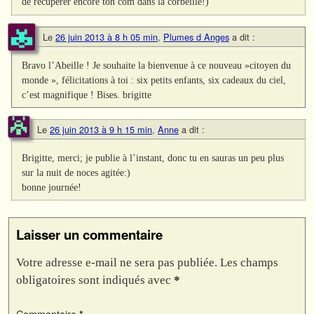
de récupérer encore ton com dans la corbeille!)
Le
26 juin 2013 à 8 h 05 min
,
Plumes d Anges
a dit :
Bravo l’Abeille ! Je souhaite la bienvenue à ce nouveau »citoyen du
monde », félicitations à toi : six petits enfants, six cadeaux du ciel,
c’est magnifique ! Bises. brigitte
Le
26 juin 2013 à 9 h 15 min
,
Anne
a dit :
Brigitte, merci; je publie à l’instant, donc tu en sauras un peu plus
sur la nuit de noces agitée:)
bonne journée!
Laisser un commentaire
Votre adresse e-mail ne sera pas publiée.
Les champs
obligatoires sont indiqués avec
*
Commentaire
*