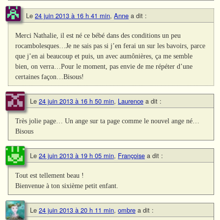
Le
24 juin 2013 à 16 h 41 min
,
Anne
a dit :
Merci Nathalie, il est né ce bébé dans des conditions un peu
rocambolesques…Je ne sais pas si j’en ferai un sur les bavoirs, parce
que j’en ai beaucoup et puis, un avec aumônières, ça me semble
bien, on verra…Pour le moment, pas envie de me répéter d’une
certaines façon…Bisous!
Le
24 juin 2013 à 16 h 50 min
,
Laurence
a dit :
Très jolie page… Un ange sur ta page comme le nouvel ange né…
Bisous
Le
24 juin 2013 à 19 h 05 min
,
Françoise
a dit :
Tout est tellement beau !
Bienvenue à ton sixième petit enfant.
Le
24 juin 2013 à 20 h 11 min
,
ombre
a dit :