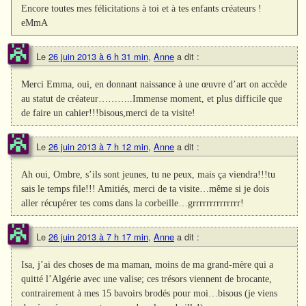
Encore toutes mes félicitations à toi et à tes enfants créateurs !
eMmA
Le
26 juin 2013 à 6 h 31 min
,
Anne
a dit :
Merci Emma, oui, en donnant naissance à une œuvre d’art on accède
au statut de créateur………..Immense moment, et plus difficile que
de faire un cahier!!!bisous,merci de ta visite!
Le
26 juin 2013 à 7 h 12 min
,
Anne
a dit :
Ah oui, Ombre, s’ils sont jeunes, tu ne peux, mais ça viendra!!!tu
sais le temps file!!! Amitiés, merci de ta visite…même si je dois
aller récupérer tes coms dans la corbeille…grrrrrrrrrrrrrr!
Le
26 juin 2013 à 7 h 17 min
,
Anne
a dit :
Isa, j’ai des choses de ma maman, moins de ma grand-mère qui a
quitté l’Algérie avec une valise; ces trésors viennent de brocante,
contrairement à mes 15 bavoirs brodés pour moi…bisous (je viens