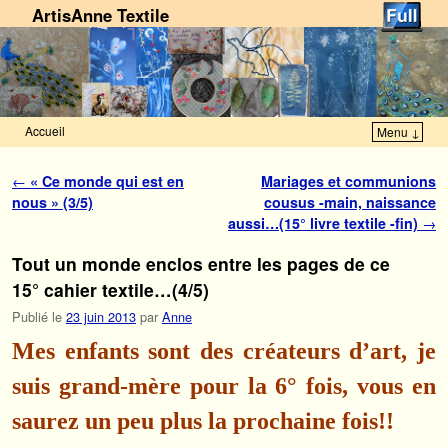
ArtisAnne Textile
Accueil
Menu ↓
Skip to primary content
Aller au contenu secondaire
Navigation des articles
←
« Ce monde qui est en
Mariages et communions
nous » (3/5)
cousus -main, naissance
aussi…(15° livre textile -fin)
→
Tout un monde enclos entre les pages de ce
15° cahier textile…(4/5)
Publié le
23 juin 2013
par
Anne
Mes enfants sont des créateurs d’art, je
suis grand-mère pour la 6° fois, vous en
saurez un peu plus la prochaine fois!!