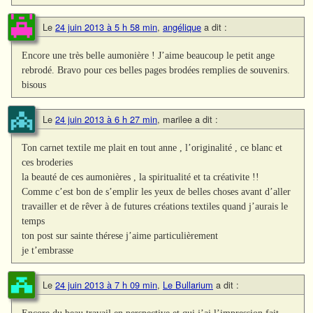
Le
24 juin 2013 à 5 h 58 min
,
angélique
a dit :
Encore une très belle aumonière ! J’aime beaucoup le petit ange
rebrodé. Bravo pour ces belles pages brodées remplies de souvenirs.
bisous
Le
24 juin 2013 à 6 h 27 min
,
marilee
a dit :
Ton carnet textile me plait en tout anne , l’originalité , ce blanc et
ces broderies
la beauté de ces aumonières , la spiritualité et ta créativite !!
Comme c’est bon de s’emplir les yeux de belles choses avant d’aller
travailler et de rêver à de futures créations textiles quand j’aurais le
temps
ton post sur sainte thérese j’aime particulièrement
je t’embrasse
Le
24 juin 2013 à 7 h 09 min
,
Le Bullarium
a dit :
Encore du beau travail en perspective et qui j’ai l’impression fait