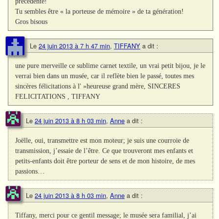
précédente!
Tu sembles être « la porteuse de mémoire » de ta génération!
Gros bisous
Le
24 juin 2013 à 7 h 47 min
,
TIFFANY
a dit :
une pure merveille ce sublime carnet textile, un vrai petit bijou, je le
verrai bien dans un musée, car il reflète bien le passé, toutes mes
sincères félicitations à l' »heureuse grand mère, SINCERES
FELICITATIONS , TIFFANY
Le
24 juin 2013 à 8 h 03 min
,
Anne
a dit :
Joëlle, oui, transmettre est mon moteur; je suis une courroie de
transmission, j’essaie de l’être. Ce que trouveront mes enfants et
petits-enfants doit être porteur de sens et de mon histoire, de mes
passions…
Le
24 juin 2013 à 8 h 03 min
,
Anne
a dit :
Tiffany, merci pour ce gentil message; le musée sera familial, j’ai