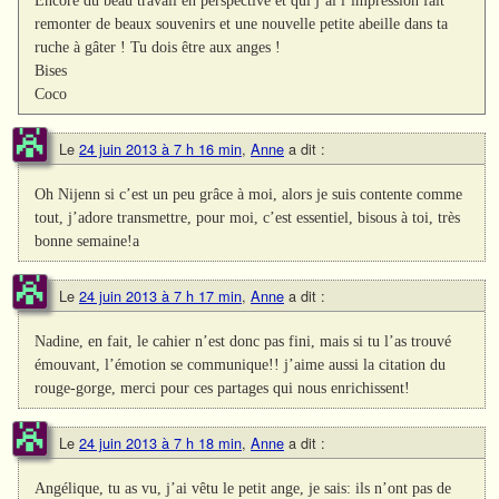
remonter de beaux souvenirs et une nouvelle petite abeille dans ta
ruche à gâter ! Tu dois être aux anges !
Bises
Coco
Le
24 juin 2013 à 7 h 16 min
,
Anne
a dit :
Oh Nijenn si c’est un peu grâce à moi, alors je suis contente comme
tout, j’adore transmettre, pour moi, c’est essentiel, bisous à toi, très
bonne semaine!a
Le
24 juin 2013 à 7 h 17 min
,
Anne
a dit :
Nadine, en fait, le cahier n’est donc pas fini, mais si tu l’as trouvé
émouvant, l’émotion se communique!! j’aime aussi la citation du
rouge-gorge, merci pour ces partages qui nous enrichissent!
Le
24 juin 2013 à 7 h 18 min
,
Anne
a dit :
Angélique, tu as vu, j’ai vêtu le petit ange, je sais: ils n’ont pas de