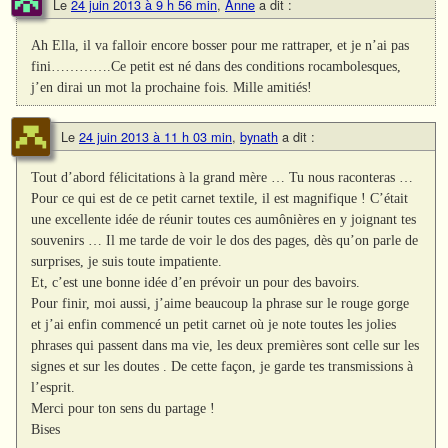
Le
24 juin 2013 à 9 h 56 min
,
Anne
a dit :
Ah Ella, il va falloir encore bosser pour me rattraper, et je n’ai pas
fini………….Ce petit est né dans des conditions rocambolesques,
j’en dirai un mot la prochaine fois. Mille amitiés!
Le
24 juin 2013 à 11 h 03 min
,
bynath
a dit :
Tout d’abord félicitations à la grand mère … Tu nous raconteras …
Pour ce qui est de ce petit carnet textile, il est magnifique ! C’était
une excellente idée de réunir toutes ces aumônières en y joignant tes
souvenirs … Il me tarde de voir le dos des pages, dès qu’on parle de
surprises, je suis toute impatiente.
Et, c’est une bonne idée d’en prévoir un pour des bavoirs.
Pour finir, moi aussi, j’aime beaucoup la phrase sur le rouge gorge
et j’ai enfin commencé un petit carnet où je note toutes les jolies
phrases qui passent dans ma vie, les deux premières sont celle sur les
signes et sur les doutes . De cette façon, je garde tes transmissions à
l’esprit.
Merci pour ton sens du partage !
Bises