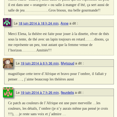
il est dans une « orangerie » ou salle à manger d’été, ça sert aussi de
salle de jeu………………..Gros bisous, ma belle gourmande!!
Le
18 juin 2014 à 18 h 24 min
,
Anne
a dit :
Merci Elena, la théière est faite pour jouer à la dinette, rêver de thés
sous la tente, de thé avec un lapin toujours en retard……..disons, ça
me représente un peu, tout autant que la femme venue de
l’horizon…………Amitiés!!!
Le
19 juin 2014 à 6 h 36 min
,
Myricoud
a dit :
magnifique cette terre d’Afrique et bravo pour l’ombre, il fallait y
penser…., j’aime beaucoup les théières aussi
Le
19 juin 2014 à 7 h 26 min
,
fleurdelis
a dit :
Ce patch au couleurs de l’Afrique est une pure merveille …les
couleurs, les détails, l’ombre (je n’y aurais même pas pensé je crois
!!!), …je reste sans voix et j’admire …