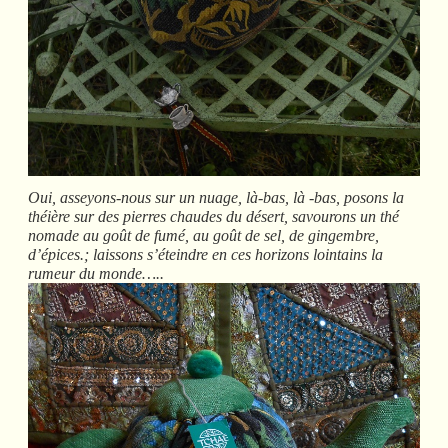
Oui, asseyons-nous sur un nuage, là-bas, là -bas, posons la
théière sur des pierres chaudes du désert, savourons un thé
nomade au goût de fumé, au goût de sel, de gingembre,
d’épices.; laissons s’éteindre en ces horizons lointains la
rumeur du monde…..