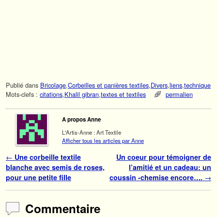
Publié dans
Bricolage
,
Corbeilles et panières textiles
,
Divers
,
liens
,
technique
Mots-clefs :
citations
,
Khalil gibran
,
textes et textiles
permalien
A propos Anne
L'Artis-Anne : Art Textile
Afficher tous les articles par Anne
Navigation des articles
←
Une corbeille textile
Un coeur pour témoigner de
blanche avec semis de roses,
l’amitié et un cadeau: un
pour une petite fille
coussin -chemise encore….
→
Commentaire