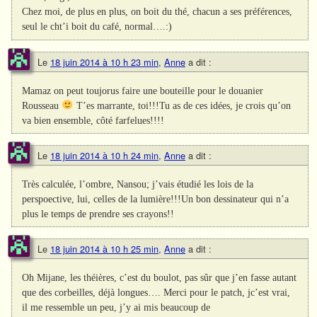
Chez moi, de plus en plus, on boit du thé, chacun a ses préférences,
seul le cht’i boit du café, normal….:)
Le
18 juin 2014 à 10 h 23 min
,
Anne
a dit :
Mamaz on peut toujorus faire une bouteille pour le douanier
Rousseau
T’es marrante, toi!!!Tu as de ces idées, je crois qu’on
va bien ensemble, côté farfelues!!!!
Le
18 juin 2014 à 10 h 24 min
,
Anne
a dit :
Très calculée, l’ombre, Nansou; j’vais étudié les lois de la
perspoective, lui, celles de la lumière!!!Un bon dessinateur qui n’a
plus le temps de prendre ses crayons!!
Le
18 juin 2014 à 10 h 25 min
,
Anne
a dit :
Oh Mijane, les théières, c’est du boulot, pas sûr que j’en fasse autant
que des corbeilles, déjà longues…. Merci pour le patch, jc’est vrai,
il me ressemble un peu, j’y ai mis beaucoup de