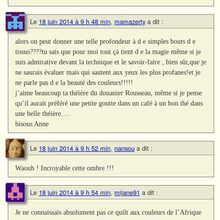
Le
18 juin 2014 à 9 h 48 min
,
mamazerty
a dit :
alors on peut donner une telle profondeur à d e simples bouts d e
tissus????tu sais que pour moi tout çà tient d e la magie même si je
suis admirative devant la technique et le savoir-faire , bien sûr,que je
ne saurais évaluer mais qui sautent aux yeux les plus profanes!et je
ne parle pas d e la beauté des couleurs!!!!!
j’aime beaucoup ta théière du douanier Rousseau, même si je pense
qu’il aurait préféré une petite goutte dans un café à un bon thé dans
une belle théière….
bisous Anne
Le
18 juin 2014 à 9 h 52 min
,
nansou
a dit :
Waouh ! Incroyable cette ombre !!!
Le
18 juin 2014 à 9 h 54 min
,
mijane91
a dit :
Je ne connaissais absolument pas ce quilt aux couleurs de l’Afrique