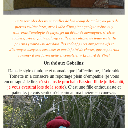
… »si tu regardes des murs souillés de beaucoup de taches, ou faits de
pierres multicolores, avec l’idée d’imaginer quelque scène, tu y
trouveras l’analogie de paysages au décor de montagnes, rivières,
rochers, arbres, plaines, larges vallées et collines de toute sorte. Tu
pourras y voir aussi des batailles et des figures aux gestes vifs et
d’étranges visages et costumes et une infinité de choses, que tu pourras
ramener à une forme nette et compléter » Léonard de Vinci
Un thé aux Gobelins:
Dans le style ethnique et nomade que j’affectionne, l’adorable
Toinette m’a consacré un reportage plein d’empathie (je vous
encourage à le lire,
c’est dans le prochain Passion fil de juillet-août,
je vous avertirai lors de la sortie
). C’est une fille enthousiaste et
patiente; j’avais senti qu’elle aimait ma théière en canevas: