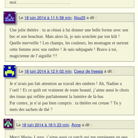
moi………………………………..
Le
18 juin 2014 à 11 h 58 min
,
lilou25
a dit :
Une jolie théière : tu as réussi à lui donner une belle forme avec son
bec et son bouchon. Mais alors là, je suis scotchée par ton kilt !
Quelle merveille ! Les champs, les couleurs, les montagne et surtout
cette femme avec son ombre ! Je suis subjuguée ! Bravo à toi,
magicienne de l’aiguille !!!
Le
18 juin 2014 à 12 h 02 min
,
Coeur de freesia
a dit :
Je n’avais pas fait attention au travail des ombres ! Ah, Nadine a
l’oeil ! Et ce quilt est vraiment de toute beauté, j’aime aussi le choix
des tissus qui reflète parfaitement la lumière de là-bas.
Par contre, je n’ai pas bien compris : ta théière est creuse ? Tu y
mets des sachets de thé ?
Le
18 juin 2014 à 18 h 23 min
,
Anne
a dit :
Merci Marie- Laure, j’aime aussi ce patch qui me représente un peu,