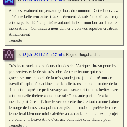
Anne est vraiment un personnage hors du commun ! Cette interview
a été une belle rencontre, très sincèrement. Je suis émue d’avoir reçu
cette superbe théière qui trône aujourd’hui sur mon bureau. Encore
merci Anne ! Continuez à nous donner à voir vos superbes créations.
Amicalement
Toinette
Le
18 juin 2014 à 9 h 27 min
,
Regine Bergot
a dit :
Très beau patch aux couleurs chaudes de l’Afrique ..bravo pour les
perspectives et le dessin très sobre de cette femme qui reste
gracieuse sous le poids de la très grande jarre j’ai admiré tout ce
travail d’appliqué machine …et le tulle transmet bien l:ombre de la
silhouette…après ce petit voyage sans passeport tu nous invites avec
cette nouvelle théière a une pose rafraîchissante parfumée a la
menthe peut-être …j’aime le vert de cette théière tout comme j,aime
le rouge de la rose aux points comptés…… moi qui préfère le café
je me ferai bien une mini cafetière a ces couleurs italiennes …projet
a étudier ….. Bravo Anne c’est une belle idée cette théière pour
Toinette …