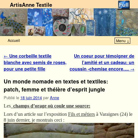
ArtisAnne Textile
Accueil
Menu ↓
Skip to primary content
Aller au contenu secondaire
Navigation des articles
←
Une corbeille textile
Un coeur pour témoigner de
blanche avec semis de roses,
l’amitié et un cadeau: un
pour une petite fille
coussin -chemise encore….
→
Un monde nomade en textes et textiles:
patch, femme et théière d’esprit jungle
Publié le
18 juin 2014
par
Anne
Les
champs d’orage où coule une source:
Lors d’un article sur l’exposition
Fils et métiers
à Varaignes (24) le
8 juin dernier, je montrais ceci :