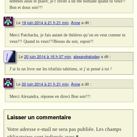
sembles aussi te plaire; je t’invite à un thé nomade quand tu veux!!
Bon et doux soir!!!
Le
19 juin 2014 à 21 h 21 min
,
Anne
a dit :
Merci Patchacha, je fais autant de théières qu’on en veut.comme tu
veux!!! Quand tu veux!!!Bisous du soir, espoir!!
Le
20 juin 2014 à 16 h 07 min
,
alexandratoday
a dit :
J’ai lu un livre sur les tifaifais tahitiens, et j’ai pensé à toi !
Le
20 juin 2014 à 21 h 21 min
,
Anne
a dit :
Merci Alexandra, réponse en direct.Bon soir!!!
Laisser un commentaire
Votre adresse e-mail ne sera pas publiée.
Les champs
obligatoires sont indiqués avec
*