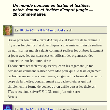
Un monde nomade en textes et textiles:
patch, femme et théière d’esprit jungle
—
28 commentaires
Le
18 juin 2014 à 8 h 48 min
,
Joelle
a dit :
Bravo pour ton quilt « terre d’Afrique » et l’ombre de la femme. Il
n’y a pas longtemps j’ai du expliquer à une amie en train de réaliser
un quilt sur les marais salants comment réaliser les ombres justement
et jouer avec les transparences en utilisant des organzasou des
mousselines sur les autres tissus.
J’adore aussi tes théières tapisseries, et en les regardant, je me
demandais comment réaliser cette idée pour qu’elle fasse également
cache-théière sur une vraie théière, en gardant la forme du bec et du
corps de la théière, contrairement aux cache-théières qui ont
simplement la forme de poches qu’on enfile dessus les theières!
T’as réussi àme suivre???? LOL (oui, j’en suis sure)
Bisous
Le
18 juin 2014 à 8 h 48 min
,
Toinette Clément
a dit :