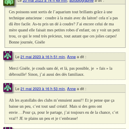
Le
20 mai 2023 à 14 h 49 min
,
autobiographie
a dit :
Ces poissons sont sortis de l’aquarium tout brillants grâce à une
technique astucieuse : coudre à la main avec du laiton! cela n’a pas
dû être facile. As-tu pris un dé à coudre? J’ai encore celui de ma
mère quand elle faisait mes petites robes d’enfant; on y voit un petit
trou, ce qui le rend très précieux, tout autant que ces jolies carpes!
Bonne journée, Gisèle
Le
21 mai 2023 à 16 h 51 min
,
Anne
a dit :
Merci Gisèle, je couds sans dé, et là, pas possible, je » fais » la
débrouille! Sinon, j’ai aussi des dés familiaux.
Le
21 mai 2023 à 16 h 53 min
,
Anne
a dit :
Ah les ayatollahs des clubs m’ennuient aussi!! Et je pense que ça
baisse un peu, c’est tout sauf créatif. Mais si des gens ont
envie….Pour ça, pour le partage, j’ai toujours eu de la chance, c’et
vrai!! JE te plains un peu et je t’embrasse!