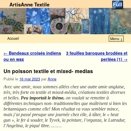
ArtisAnne Textile
Accueil
Menu ↓
Skip to primary content
Aller au contenu secondaire
Navigation des articles
←
Bandeaux croisés indiens
3 feuilles baroques brodées et
ou en wax
perlées (1)
→
Un poisson textile et mixed- medias
Publié le
16 mai 2023
par
Anne
Avec une amie, nous sommes allées chez une autre amie anglaise,
très, très forte en textile et mixed-média, créations textiles diverses
et belles.
Peu importait le thème,
on voulait se remettre à
différentes techniques non- traditionnelles que maîtrisent si bien les
britanniques comme elle! Mon résultat va vous sembler mince,
mais j’ai passé presque une journée chez elle, à tâter, le « heat
gun », le fer à souder, le Tyvek, la peinture, l’organza, le Lutradur,
l’Angelina, le piqué libre………