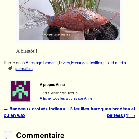
A bientôt!!!
Publié dans
Bricolage
,
broderie
,
Divers
,
Echanges textiles
,
mixed media
permalien
A propos Anne
L'Artis-Anne : Art Textile
Afficher tous les articles par Anne
Navigation des articles
←
Bandeaux croisés indiens
3 feuilles baroques brodées et
ou en wax
perlées (1)
→
Commentaire