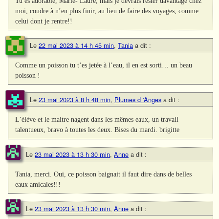
Tu es adorable, Marie- Laure, mais je devrais rester davantage chez
moi, coudre à n’en plus finir, au lieu de faire des voyages, comme
celui dont je rentre!!
Le
22 mai 2023 à 14 h 45 min
,
Tania
a dit :
Comme un poisson tu t’es jetée à l’eau, il en est sorti… un beau
poisson !
Le
23 mai 2023 à 8 h 48 min
,
Plumes d 'Anges
a dit :
L’élève et le maitre nagent dans les mêmes eaux, un travail
talentueux, bravo à toutes les deux. Bises du mardi. brigitte
Le
23 mai 2023 à 13 h 30 min
,
Anne
a dit :
Tania, merci. Oui, ce poisson baignait il faut dire dans de belles
eaux amicales!!!
Le
23 mai 2023 à 13 h 30 min
,
Anne
a dit :