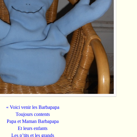
« Voici venir les Barbapapa
Toujours contents
Papa et Maman Barbapapa
Et leurs enfants
Les p’tits et les grands