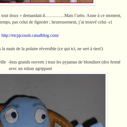
en, « tout doux » demandait-il………….Mais l’artis- Anne à ce moment,
temps, pas celui de fignoler ; heureusement, j’ai trouvé celui -ci
http://etcpjcousit.canalblog.com/
 la main de la polaire réversible (ce qui ici, ne sert à rien!)
e -bras grands ouverts ) tous les pyjamas de blondinet (dos fermé
avec un ruban agrippant