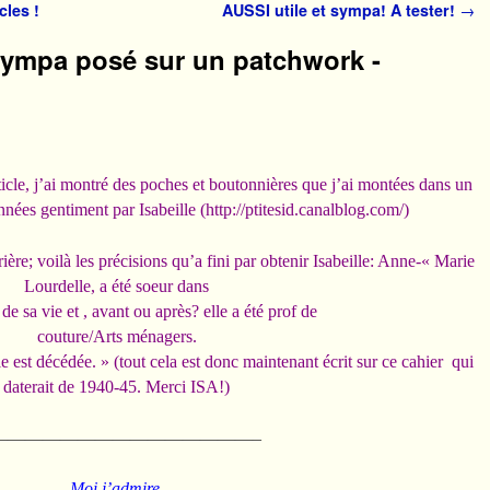
cles !
AUSSI utile et sympa! A tester!
→
sympa posé sur un patchwork -
icle, j’ai montré des poches et boutonnières que j’ai montées dans un
nnées gentiment par Isabeille (
http://ptitesid.canalblog.com/)
ère; voilà les précisions qu’a fini par obtenir Isabeille: Anne-« Marie
Lourdelle, a été soeur dans
de sa vie et , avant ou après? elle a été prof de
couture/Arts ménagers.
e est décédée. » (tout cela est donc maintenant écrit sur ce cahier qui
daterait de 1940-45. Merci ISA!)
———————————————–
Moi j’admire,