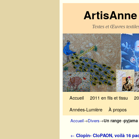
ArtisAnne 
Textes et Œuvres textil
Skip to primary content
Aller au contenu secondaire
Accueil
2011 en fils et tissu
20
Années-Lumière
À propos
Accueil
→
Divers
→
Un range -pyjama
Navigation des articles
←
Clopin- CloPAON, voilà 16 pa