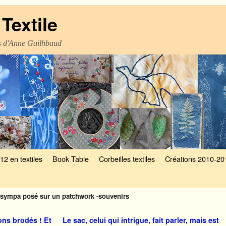
Textile
es d'Anne Gailhbaud
12 en textiles
Book Table
Corbeilles textiles
Créations 2010-20
 sympa posé sur un patchwork -souvenirs
ons brodés ! Et
Le sac, celui qui intrigue, fait parler, mais est