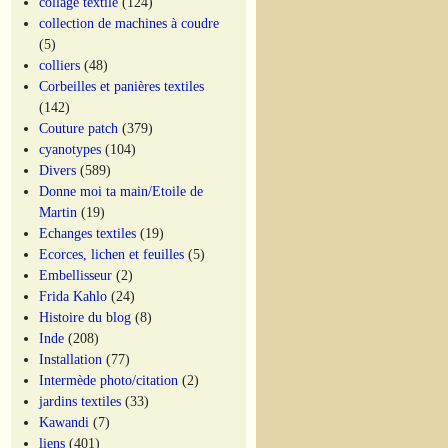
collage textile
(124)
collection de machines à coudre
(5)
colliers
(48)
Corbeilles et panières textiles
(142)
Couture patch
(379)
cyanotypes
(104)
Divers
(589)
Donne moi ta main/Etoile de
Martin
(19)
Echanges textiles
(19)
Ecorces, lichen et feuilles
(5)
Embellisseur
(2)
Frida Kahlo
(24)
Histoire du blog
(8)
Inde
(208)
Installation
(77)
Intermède photo/citation
(2)
jardins textiles
(33)
Kawandi
(7)
liens
(401)