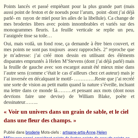
Points lancés et passé empiétant pour la plus grande part (mais
aussi point de feston et de noeuds pour l’arum, point -dont j’ai déjà
parlé- en rayon de miel pour les ailes de la libellule). Ca change de
mes broderies libres avec points innombrables et variés sur des
monogrammes fleuris. La feuille verticale se replie un peu,
l’araignée tisse sa toile…
Oui, mais voilà, un fond rose, ça demande à être bien couvert, et
mes points ne sont pas toujours assez rapprochés. 2° reproche que
je m’adresse: j’ai créé mon dessin en utilisant des éléments
disparates empruntés à Helen M’Stevens (dont j’ai déjà parlé) mais
la feuille de gauche avec son escargot aurait été mieux mise dans
l’autre sens (comme c’était le cas d’ailleurs chez cet auteur) mais je
l’ai inversée en décalquant le motif- ………….Reste que j’ai recréé
une sorte de vision au petit matin quand la nature s’éveille, incluant
ma lettre dans ce monde là………et pensant aux mots (dont nous
devrions faire une devise) de William Blake, poète et
dessinateur……..
« Voir un univers dans un grain de sable, et le ciel
dans une fleur des champs. »
Publié dans
broderie
Mots-clefs :
artisane-artis-Anne
,
Helen
M'Stevens
,
passé empiétant
,
points de feston
,
points de noeuds
,
points en