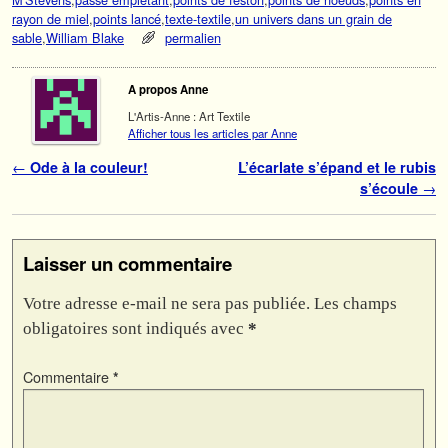
rayon de miel
,
points lancé
,
texte-textile
,
un univers dans un grain de
sable
,
William Blake
permalien
A propos Anne
L'Artis-Anne : Art Textile
Afficher tous les articles par Anne
Navigation des articles
←
Ode à la couleur!
L’écarlate s’épand et le rubis
s’écoule
→
Laisser un commentaire
Votre adresse e-mail ne sera pas publiée.
Les champs
obligatoires sont indiqués avec
*
Commentaire
*