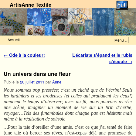
ArtisAnne Textile
Accueil
Menu ↓
Skip to primary content
Aller au contenu secondaire
Navigation des articles
←
Ode à la couleur!
L’écarlate s’épand et le rubis
s’écoule
→
Un univers dans une fleur
Publié le
20 juillet 2011
par
Anne
Nous sommes trop pressées; c’est un cliché que de l’écrire! Seuls
les jardiniers et les brodeuses (et celles qui pratiquent les deux!)
prennent le temps d’observer; avec du fil, nous pouvons recréer
une scène, imaginer un moment de vie sur un brin d’herbe,
voyager…Tels des funambules dont chaque pas est hésitant mais
mène à la réalisation de soi/soie
…
Pour la taie d’oreiller d’une amie, c’est ce que
j’ai tenté
de faire
(une taie où bercer ses rêves, n’est-cepas déjà une promesse de