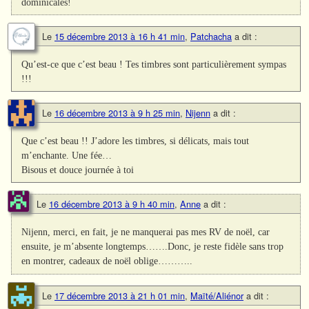
dominicales!
Le
15 décembre 2013 à 16 h 41 min
,
Patchacha
a dit :
Qu’est-ce que c’est beau ! Tes timbres sont particulièrement sympas
!!!
Le
16 décembre 2013 à 9 h 25 min
,
Nijenn
a dit :
Que c’est beau !! J’adore les timbres, si délicats, mais tout
m’enchante. Une fée…
Bisous et douce journée à toi
Le
16 décembre 2013 à 9 h 40 min
,
Anne
a dit :
Nijenn, merci, en fait, je ne manquerai pas mes RV de noël, car
ensuite, je m’absente longtemps…….Donc, je reste fidèle sans trop
en montrer, cadeaux de noël oblige………..
Le
17 décembre 2013 à 21 h 01 min
,
Maïté/Aliénor
a dit :