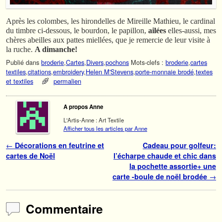
Après les colombes, les hirondelles de Mireille Mathieu, le cardinal
du timbre ci-dessous, le bourdon, le papillon,
ailées
elles-aussi, mes
chères abeilles aux pattes miellées, que je remercie de leur visite à
la ruche.
A dimanche!
Publié dans
broderie
,
Cartes
,
Divers
,
pochons
Mots-clefs :
broderie
,
cartes
textiles
,
citations
,
embroidery
,
Helen M'Stevens
,
porte-monnaie brodé
,
textes
et textiles
permalien
A propos Anne
L'Artis-Anne : Art Textile
Afficher tous les articles par Anne
Navigation des articles
←
Décorations en feutrine et
Cadeau pour golfeur:
cartes de Noël
l’écharpe chaude et chic dans
la pochette assortie+ une
carte -boule de noël brodée
→
Commentaire