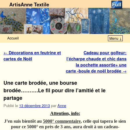
ArtisAnne Textile
Accueil
Menu ↓
Skip to primary content
Aller au contenu secondaire
Navigation des articles
←
Décorations en feutrine et
Cadeau pour golfeur:
cartes de Noël
l’écharpe chaude et chic dans
la pochette assortie+ une
carte -boule de noël brodée
→
Une carte brodée, une bourse
brodée……….Le fil pour dire l’amitié et le
partage
Publié le
13 décembre 2013
par
Anne
Attention, info:
J’en suis bientôt au
5000° commentaire
, celle qui tapera le sien
pour ce 5000° en près de 3 ans, aura droit à un cadeau-