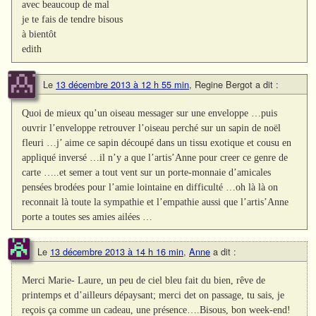
avec beaucoup de mal
je te fais de tendre bisous
à bientôt
edith
Le
13 décembre 2013 à 12 h 55 min
,
Regine Bergot
a dit :
Quoi de mieux qu’un oiseau messager sur une enveloppe …puis
ouvrir l’enveloppe retrouver l’oiseau perché sur un sapin de noël
fleuri …j’ aime ce sapin découpé dans un tissu exotique et cousu en
appliqué inversé …il n’y a que l’artis’Anne pour creer ce genre de
carte …..et semer a tout vent sur un porte-monnaie d’amicales
pensées brodées pour l’amie lointaine en difficulté …oh là là on
reconnait là toute la sympathie et l’empathie aussi que l’artis’Anne
porte a toutes ses amies ailées …
Le
13 décembre 2013 à 14 h 16 min
,
Anne
a dit :
Merci Marie- Laure, un peu de ciel bleu fait du bien, rêve de
printemps et d’ailleurs dépaysant; merci det on passage, tu sais, je
reçois ça comme un cadeau, une présence….Bisous, bon week-end!