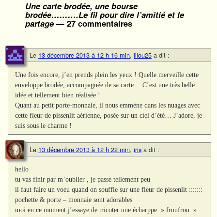
Une carte brodée, une bourse
brodée……….Le fil pour dire l’amitié et le
partage
— 27 commentaires
Le
13 décembre 2013 à 12 h 16 min
,
lilou25
a dit :
Une fois encore, j’en prends plein les yeux ! Quelle merveille cette
enveloppe brodée, accompagnée de sa carte… C’est une très belle
idée et tellement bien réalisée !
Quant au petit porte-monnaie, il nous emmène dans les nuages avec
cette fleur de pissenlit aérienne, posée sur un ciel d’été… J’adore, je
suis sous le charme !
Le
13 décembre 2013 à 12 h 22 min
,
iris
a dit :
hello
tu vas finir par m’oublier , je passe tellement peu
il faut faire un voeu quand on souffle sur une fleur de pissenlit :::::::
pochette & porte – monnaie sont adorables
moi en ce moment j’essaye de tricoter une écharppe » froufrou »