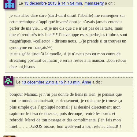
Le
13 décembre 2013 à 14 h 54 min
,
mamazerty
a dit :
je suis allée dare dare (dard-dard dirait l’abeille) me renseigner sur
cette technique d’appliqué inversé dont je n’avais jamais entendu
parler de ma vie…. et je me dis que c e n’est pas de la tarte, mais
que çà rend très très bien!!!!l’enveloppe est superbe,les timbres sont
magnifiques, »collector » dirions nous….(je prends si tu trouves un
synonyme en français^^)
je suis gelée jusqu’à la moelle, si je n’avais pas eu mon cours de
stretching postural ce matin je serais restée à la maison…bon retour
chez toi,bisous
Le
13 décembre 2013 à 15 h 13 min
,
Anne
a dit :
bonjour Mamaz, je n’ai pas donné de liens ni rien, je pensais que
tout le monde connaissait; curieusement, je crois que je trouve ça
plus simple que l’appliqué normal; j’ai dessiné directement mon
sapin sur le tissu de dessous, puis découpé, rentré les bords et
rebrodé. Merci de ton passage et des compliments, j’en fais mon
miel……….GROS bisous, bon week-end à toi, reste au chaud!!!