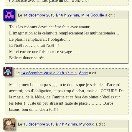
t’embrasse avec amitié, passe un bon week-end!
Le
14 décembre 2013 à 16 h 29 min
,
Milie Coquille
a dit :
Tous les cadeaux devraient être faits avec amour….
L’imagination et la créativité remplaceraient les multinationales…
Le plaisir remplacerait l’obligation…
Et Noël redeviendrait Noël ! !
Merci encore une fois pour ce voyage……
Belle et douce soirée
Le
14 décembre 2013 à 20 h 17 min
,
Anne
a dit :
Mapie, merci de ton passage; tu te doutes que je suis bien d’accord
avec toi; pas d’obligation, et pas trop d’achat, mais du COEUR!! De
la magie, de la féérie, de l’amitié et ça fera des pluies d’étoiles sur
les fêtes!!! Juste un peu stressant faute de place………….Gros
bisous, bon dimanche à toi!!!
Le
15 décembre 2013 à 7 h 42 min
,
Myricoud
a dit :