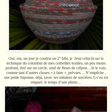
Oui, oui, un jour je coudrai un 2° bibi, je ferai celui-là sur la
technique du colombin de mes corbeilles textiles, un peu moins
profond, fixé sur un cercle, orné de fleurs de crêpon…Je le vois,
comme tant d’autres choses « à faire », prévues… N’empêche ,
une petite friponne, déjà, (avec ses mitaines de sorcières !) s’en est
emparé, le temps d’une photo…