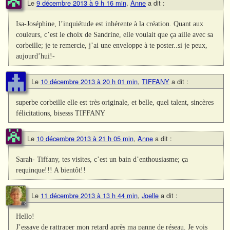
Le
9 décembre 2013 à 9 h 16 min
,
Anne
a dit :
Isa-Joséphine, l’inquiétude est inhérente à la création. Quant aux
couleurs, c’est le choix de Sandrine, elle voulait que ça aille avec sa
corbeille; je te remercie, j’ai une enveloppe à te poster..si je peux,
aujourd’hui!-
Le
10 décembre 2013 à 20 h 01 min
,
TIFFANY
a dit :
superbe corbeille elle est très originale, et belle, quel talent, sincères
félicitations, bisesss TIFFANY
Le
10 décembre 2013 à 21 h 05 min
,
Anne
a dit :
Sarah- Tiffany, tes visites, c’est un bain d’enthousiasme; ça
requinque!!! A bientôt!!
Le
11 décembre 2013 à 13 h 44 min
,
Joelle
a dit :
Hello!
J’essaye de rattraper mon retard après ma panne de réseau. Je vois