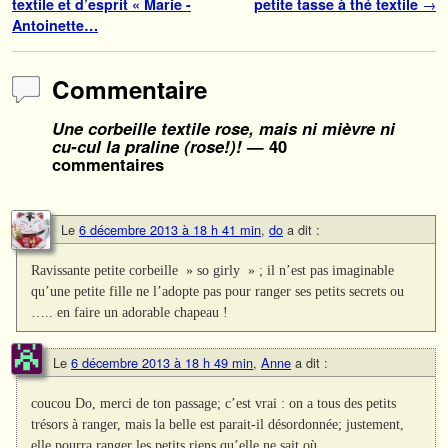
textile et d’esprit « Marie -
petite tasse à thé textile
→
Antoinette…
Commentaire
Une corbeille textile rose, mais ni mièvre ni
cu-cul la praline (rose!)!
— 40
commentaires
Le
6 décembre 2013 à 18 h 41 min
,
do
a dit :
Ravissante petite corbeille » so girly » ; il n’est pas imaginable
qu’une petite fille ne l’adopte pas pour ranger ses petits secrets ou
….. en faire un adorable chapeau !
Le
6 décembre 2013 à 18 h 49 min
,
Anne
a dit :
coucou Do, merci de ton passage; c’est vrai : on a tous des petits
trésors à ranger, mais la belle est parait-il désordonnée; justement,
elle pourra ranger les petits riens qu’elle ne sait où