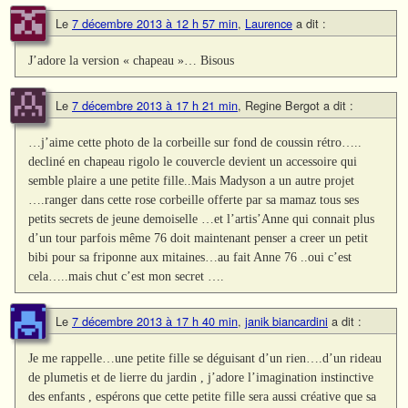
Le
7 décembre 2013 à 12 h 57 min
,
Laurence
a dit :
J’adore la version « chapeau »… Bisous
Le
7 décembre 2013 à 17 h 21 min
,
Regine Bergot
a dit :
…j’aime cette photo de la corbeille sur fond de coussin rétro…..
decliné en chapeau rigolo le couvercle devient un accessoire qui
semble plaire a une petite fille..Mais Madyson a un autre projet
….ranger dans cette rose corbeille offerte par sa mamaz tous ses
petits secrets de jeune demoiselle …et l’artis’Anne qui connait plus
d’un tour parfois même 76 doit maintenant penser a creer un petit
bibi pour sa friponne aux mitaines…au fait Anne 76 ..oui c’est
cela…..mais chut c’est mon secret ….
Le
7 décembre 2013 à 17 h 40 min
,
janik biancardini
a dit :
Je me rappelle…une petite fille se déguisant d’un rien….d’un rideau
de plumetis et de lierre du jardin , j’adore l’imagination instinctive
des enfants , espérons que cette petite fille sera aussi créative que sa