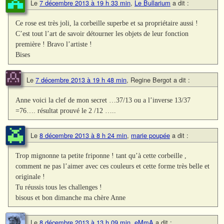
Le
7 décembre 2013 à 19 h 33 min
,
Le Bullarium
a dit :
Ce rose est très joli, la corbeille superbe et sa propriétaire aussi !
C’est tout l’art de savoir détourner les objets de leur fonction
première ! Bravo l’artiste !
Bises
Le
7 décembre 2013 à 19 h 48 min
,
Regine Bergot
a dit :
Anne voici la clef de mon secret …37/13 ou a l’inverse 13/37
=76…. résultat prouvé le 2 /12 …..
Le
8 décembre 2013 à 8 h 24 min
,
marie poupée
a dit :
Trop mignonne ta petite friponne ! tant qu’à cette corbeille ,
comment ne pas l’aimer avec ces couleurs et cette forme très belle et
originale !
Tu réussis tous les challenges !
bisous et bon dimanche ma chère Anne
Le
8 décembre 2013 à 13 h 09 min
,
eMmA
a dit :