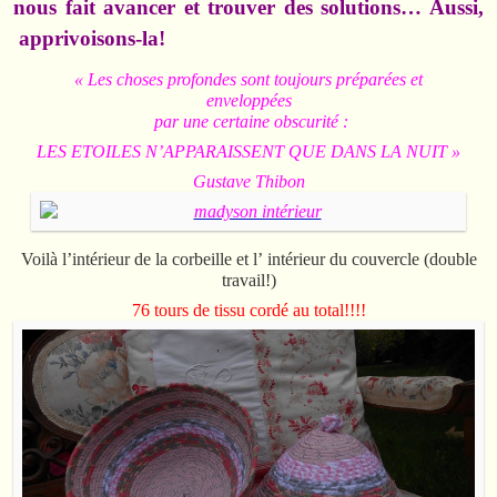
nous fait avancer et trouver des solutions… Aussi,
apprivoisons-la!
« Les choses profondes sont toujours préparées et
enveloppées
par une certaine obscurité :
LES ETOILES N’APPARAISSENT QUE DANS LA NUIT »
Gustave Thibon
Voilà l’intérieur de la corbeille et l’ intérieur du couvercle (double
travail!)
76 tours de tissu cordé au total!!!!