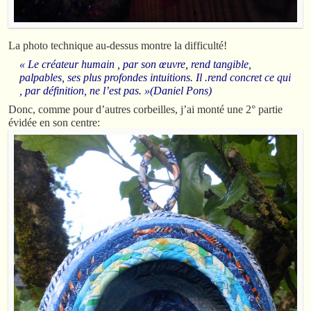
La photo technique au-dessus montre la difficulté!
« Le créateur humain , par son œuvre, rend tangible,
palpables, ses plus profondes intuitions. Il .rend concret ce qui
, par définition, ne l’est pas. »(Daniel Pons)
Donc, comme pour d’autres corbeilles, j’ai monté une 2° partie
évidée en son centre: