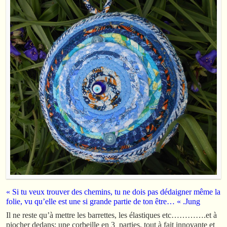
« Si tu veux trouver des chemins, tu ne dois pas dédaigner même la
folie, vu qu’elle est une si grande partie de ton être… « .Jung
Il ne reste qu’à mettre les barrettes, les élastiques etc………….et à
piocher dedans: une corbeille en 3 parties, tout à fait innovante et