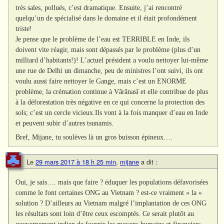
très sales, pollués, c’est dramatique. Ensuite, j’ai rencontré
quelqu’un de spécialisé dans le domaine et il était profondément
triste!
Je pense que le problème de l’eau est TERRIBLE en Inde, ils
doivent vite réagir, mais sont dépassés par le problème (plus d’un
milliard d’habitants!)! L’actuel président a voulu nettoyer lui-même
une rue de Delhi un dimanche, peu de ministres l’ont suivi, ils ont
voulu aussi faire nettoyer le Gange, mais c’est un ENORME
problème, la crémation continue à Vârânasî et elle contribue de plus
à la déforestation très négative en ce qui concerne la protection des
sols; c’est un cercle vicieux.Ils vont à la fois manquer d’eau en Inde
et peuvent subir d’autres tsunamis.
Bref, Mijane, tu soulèves là un gros buisson épineux….
Le
29 mars 2017 à 18 h 25 min
,
mijane
a dit :
Oui, je sais…. mais que faire ? éduquer les populations défavorisées
comme le font certaines ONG au Vietnam ? est-ce vraiment « la »
solution ? D’ailleurs au Vietnam malgré l’implantation de ces ONG
les résultats sont loin d’être ceux escomptés. Ce serait plutôt au