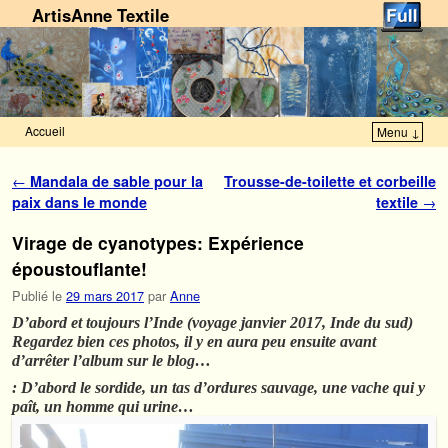
ArtisAnne Textile
Accueil
Menu ↓
Skip to primary content
Aller au contenu secondaire
Navigation des articles
←
Mandala de sable pour la
Trousse-de-toilette et corbeille
paix dans le monde
textile
→
Virage de cyanotypes: Expérience
époustouflante!
Publié le
29 mars 2017
par
Anne
D’abord et toujours l’Inde (voyage janvier 2017, Inde du sud)
Regardez bien ces photos, il y en aura peu ensuite avant
d’arrêter l’album sur le blog…
: D’abord le sordide, un tas d’ordures sauvage, une vache qui y
paît, un homme qui urine…