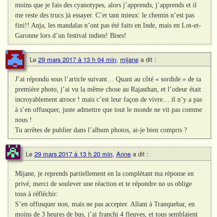
moins que je fais des cyanotypes, alors j’apprends, j’apprends et il
me reste des trucs )à essayer. C’et tant mieux: le chemin n’est pas
fini!! Anja, les mandalas n’ont pas été faits en Inde, mais en Lot-et-
Garonne lors d’un festival indien! Bises!
Le
29 mars 2017 à 13 h 04 min
,
mijane
a dit :
J’ai répondu sous l’article suivant… Quant au côté « sordide » de ta
première photo, j’ai vu la même chose au Rajasthan, et l’odeur était
incroyablement atroce ! mais c’est leur façon de vivre… il n’y a pas
à s’en offusquer, juste admettre que tout le monde ne vit pas comme
nous !
Tu arrêtes de publier dans l’album photos, ai-je bien compris ?
Le
29 mars 2017 à 13 h 20 min
,
Anne
a dit :
Mijane, je reprends partiellement en la complétant ma réponse en
privé, merci de soulever une réaction et te répondre no us oblige
tous à réfléchir:
S’en offusquer non, mais ne pas accepter. Allant à Tranquebar, en
moins de 3 heures de bus, j’ai franchi 4 fleuves, et tous semblaient