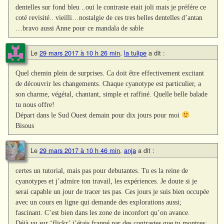
dentelles sur fond bleu ..oui le contraste etait joli mais je préfére ce
coté revisité.. vieilli…nostalgie de ces tres belles dentelles d’antan
…bravo aussi Anne pour ce mandala de sable
Le
29 mars 2017 à 10 h 26 min
,
la tulipe
a dit :
Quel chemin plein de surprises. Ca doit être effectivement excitant
de découvrir les changements. Chaque cyanotype est particulier, a
son charme, végétal, chantant, simple et raffiné. Quelle belle balade
tu nous offre!
Départ dans le Sud Ouest demain pour dix jours pour moi
Bisous
Le
29 mars 2017 à 10 h 46 min
,
anja
a dit :
certes un tutorial, mais pas pour debutantes. Tu es la reine de
cyanotypes et j’admire ton travail, les expériences. Je doute si je
serai capable un jour de tracer tes pas. Ces jours je suis bien occupée
avec un cours en ligne qui demande des explorations aussi;
fascinant. C’est bien dans les zone de inconfort qu’on avance.
Déjà vu sur ‘flickr’ j’étais frappé par des contrastes que tu montres: