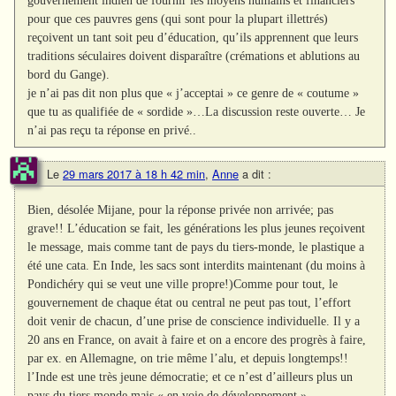
gouvernement indien de fournir les moyens humains et financiers
pour que ces pauvres gens (qui sont pour la plupart illettrés)
reçoivent un tant soit peu d’éducation, qu’ils apprennent que leurs
traditions séculaires doivent disparaître (crémations et ablutions au
bord du Gange).
je n’ai pas dit non plus que « j’acceptai » ce genre de « coutume »
que tu as qualifiée de « sordide »…La discussion reste ouverte… Je
n’ai pas reçu ta réponse en privé..
Le
29 mars 2017 à 18 h 42 min
,
Anne
a dit :
Bien, désolée Mijane, pour la réponse privée non arrivée; pas
grave!! L’éducation se fait, les générations les plus jeunes reçoivent
le message, mais comme tant de pays du tiers-monde, le plastique a
été une cata. En Inde, les sacs sont interdits maintenant (du moins à
Pondichéry qui se veut une ville propre!)Comme pour tout, le
gouvernement de chaque état ou central ne peut pas tout, l’effort
doit venir de chacun, d’une prise de conscience individuelle. Il y a
20 ans en France, on avait à faire et on a encore des progrès à faire,
par ex. en Allemagne, on trie même l’alu, et depuis longtemps!!
l’Inde est une très jeune démocratie; et ce n’est d’ailleurs plus un
pays du tiers monde mais « en voie de développement »..