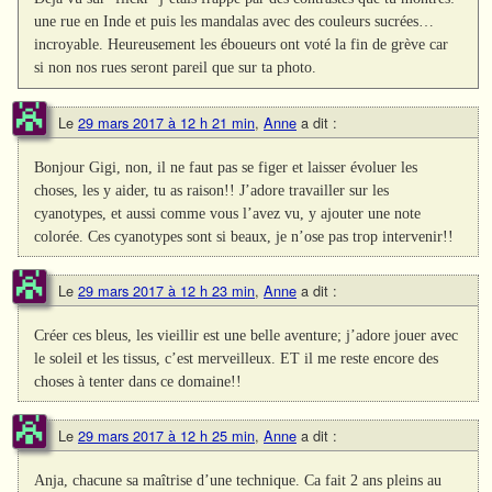
une rue en Inde et puis les mandalas avec des couleurs sucrées…
incroyable. Heureusement les éboueurs ont voté la fin de grève car
si non nos rues seront pareil que sur ta photo.
Le
29 mars 2017 à 12 h 21 min
,
Anne
a dit :
Bonjour Gigi, non, il ne faut pas se figer et laisser évoluer les
choses, les y aider, tu as raison!! J’adore travailler sur les
cyanotypes, et aussi comme vous l’avez vu, y ajouter une note
colorée. Ces cyanotypes sont si beaux, je n’ose pas trop intervenir!!
Le
29 mars 2017 à 12 h 23 min
,
Anne
a dit :
Créer ces bleus, les vieillir est une belle aventure; j’adore jouer avec
le soleil et les tissus, c’est merveilleux. ET il me reste encore des
choses à tenter dans ce domaine!!
Le
29 mars 2017 à 12 h 25 min
,
Anne
a dit :
Anja, chacune sa maîtrise d’une technique. Ca fait 2 ans pleins au