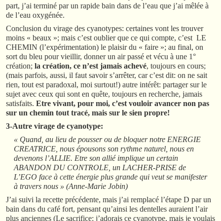
part, j’ai terminé par un rapide bain dans de l’eau que j’ai mêlée à
de l’eau oxygénée.
Conclusion du virage des cyanotypes: certaines vont les trouver
moins « beaux »; mais c’est oublier que ce qui compte, c’est LE
CHEMIN (l’expérimentation) le plaisir du « faire »; au final, on
sort du bleu pour vieillir, donner un air passé et vécu à une 1°
création;
la création, ce n’est jamais achevé
, toujours en cours;
(mais parfois, aussi, il faut savoir s’arrêter, car c’est dit: on ne sait
rien, tout est paradoxal, moi surtout!) autre intérêt: partager sur le
sujet avec ceux qui sont en quête, toujours en recherche, jamais
satisfaits.
Etre vivant, pour moi, c’est vouloir avancer non pas
sur un chemin tout tracé, mais sur le sien propre!
3-Autre vira
ge de cyanotype:
« Quand, au lieu de pousser ou de bloquer notre ENERGIE
CREATRICE, nous épousons son rythme naturel, nous en
devenons l’ALLIE. Etre son allié implique un certain
ABANDON DU CONTROLE, un LACHER-PRISE de
L’EGO face à cette énergie plus grande qui veut se manifester
à travers nous » (Anne-Marie Jobin)
J’ai suivi la recette précédente, mais j’ai remplacé l’étape D par un
bain dans du café fort, pensant qu’ainsi les dentelles auraient l’air
plus anciennes (Le sacrifice: j’adorais ce cyanotype, mais je voulais