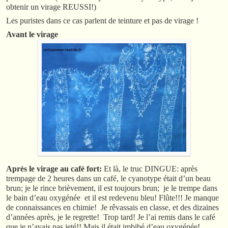
obtenir un virage REUSSI!)
Les puristes dans ce cas parlent de teinture et pas de virage !
Avant le virage
Après le virage au café fort:
Et là, le truc DINGUE: après
trempage de 2 heures dans un café, le cyanotype était d’un beau
brun; je le rince brièvement, il est toujours brun; je le trempe dans
le bain d’eau oxygénée et il est redevenu bleu! Flûte!!! Je manque
de connaissances en chimie! Je rêvassais en classe, et des dizaines
d’années après, je le regrette! Trop tard! Je l’ai remis dans le café
que je n’avais pas jeté!! Mais il était imbibé d’eau oxygénée!