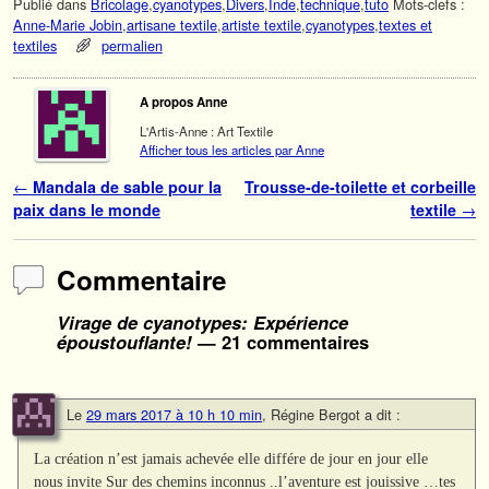
Publié dans
Bricolage
,
cyanotypes
,
Divers
,
Inde
,
technique
,
tuto
Mots-clefs :
Anne-Marie Jobin
,
artisane textile
,
artiste textile
,
cyanotypes
,
textes et
textiles
permalien
A propos Anne
L'Artis-Anne : Art Textile
Afficher tous les articles par Anne
Navigation des articles
←
Mandala de sable pour la
Trousse-de-toilette et corbeille
paix dans le monde
textile
→
Commentaire
Virage de cyanotypes: Expérience
époustouflante!
— 21 commentaires
Le
29 mars 2017 à 10 h 10 min
,
Régine Bergot
a dit :
La création n’est jamais achevée elle différe de jour en jour elle
nous invite Sur des chemins inconnus ..l’aventure est jouissive …tes