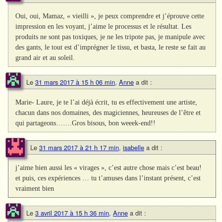
Oui, oui, Mamaz, « vieilli », je peux comprendre et j’éprouve cette
impression en les voyant, j’aime le processus et le résultat. Les
produits ne sont pas toxiques, je ne les tripote pas, je manipule avec
des gants, le tout est d’imprégner le tissu, et basta, le reste se fait au
grand air et au soleil.
Le
31 mars 2017 à 15 h 06 min
,
Anne
a dit :
Marie- Laure, je te l’ai déjà écrit, tu es effectivement une artiste,
chacun dans nos domaines, des magiciennes, heureuses de l’être et
qui partageons…….Gros bisous, bon weeek-end!!
Le
31 mars 2017 à 21 h 17 min
,
isabelle
a dit :
j’aime bien aussi les « virages », c’est autre chose mais c’est beau!
et puis, ces expériences … tu t’amuses dans l’instant présent, c’est
vraiment bien
Le
3 avril 2017 à 15 h 36 min
,
Anne
a dit :