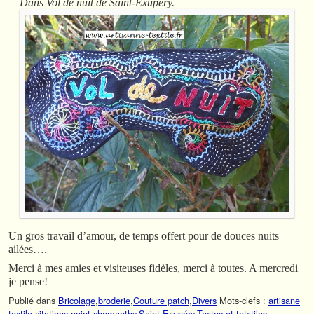
Dans Vol de nuit de Saint-Exupéry.
Un gros travail d’amour, de temps offert pour de douces nuits
ailées….
Merci à mes amies et visiteuses fidèles, merci à toutes. A mercredi
je pense!
Publié dans
Bricolage
,
broderie
,
Couture patch
,
Divers
Mots-clefs :
artisane
textile
,
citations
,
point chemanthy
,
Saint-Exupéry
,
Textes et tetxtiles