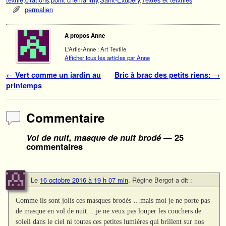
permalien
A propos Anne
L'Artis-Anne : Art Textile
Afficher tous les articles par Anne
Navigation des articles
←
Vert comme un jardin au
Bric à brac des petits riens:
→
printemps
Commentaire
Vol de nuit, masque de nuit brodé
— 25
commentaires
Le
16 octobre 2016 à 19 h 07 min
,
Régine Bergot
a dit :
Comme ils sont jolis ces masques brodés …mais moi je ne porte pas
de masque en vol de nuit… je ne veux pas louper les couchers de
soleil dans le ciel ni toutes ces petites lumiéres qui brillent sur nos