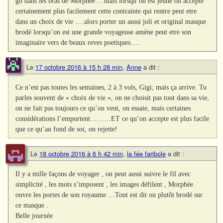
go dans les bras de Morphée …mais lorsqu’on est jeune on accepte
certainement plus facilement cette contrainte qui rentre peut etre
dans un choix de vie ….alors porter un aussi joli et original masque
brodé lorsqu’on est une grande voyageuse améne peut etre son
imaginaire vers de beaux reves poetiques….
Le
17 octobre 2016 à 15 h 28 min
,
Anne
a dit :
Ce n’est pas toutes les semaines, 2 à 3 vols, Gigi; mais ça arrive. Tu
parles souvent de « choix de vie », on ne choisit pas tout dans sa vie,
on ne fait pas toujours ce qu’on veut, on essaie, mais certaines
considérations l’emportent………ET ce qu’on accepte est plus facile
que ce qu’au fond de soi, on rejette!
Le
18 octobre 2016 à 6 h 42 min
,
la fée faribole
a dit :
Il y a mille façons de voyager , on peut aussi suivre le fil avec
simplicité , les mots s’imposent , les images défilent , Morphée
ouvre les portes de son royaume …Tout est dit ou plutôt brodé sur
ce masque .
Belle journée