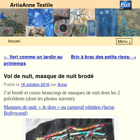
ArtisAnne Textile
Accueil
Menu ↓
Skip to primary content
Aller au contenu secondaire
Navigation des articles
←
Vert comme un jardin au
Bric à brac des petits riens:
→
printemps
Vol de nuit, masque de nuit brodé
Publié le
16 octobre 2016
par
Anne
J’ai brodé et cousu beaucoup de masques de nuit dont les 2
précédents (dont les photos suivent):
Masques de nuit: « Je dors » ou carnaval vénitien (façon
Bollywood)