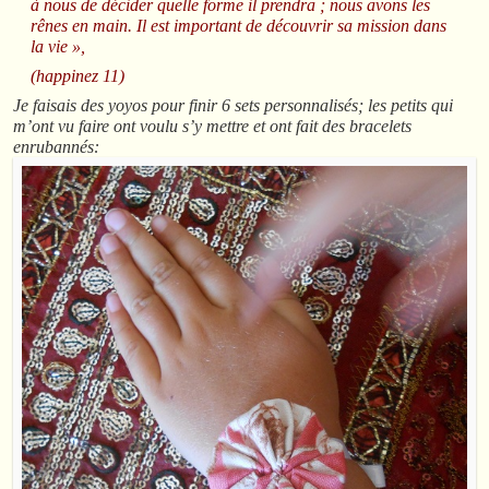
à nous de décider quelle forme il prendra ; nous avons les
rênes en main. Il est important de découvrir sa mission dans
la vie »,
(happinez 11)
Je faisais des yoyos pour finir 6 sets personnalisés; les petits qui
m’ont vu faire ont voulu s’y mettre et ont fait des bracelets
enrubannés: