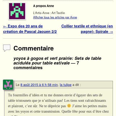
A propos Anne
L'Artis-Anne : Art Textile
Afficher tous les articles par Anne
Navigation des articles
←
Expo des 20 ans de
Collier textile et ethnique (en
création de Pascal Jaouen 2/2
pagne): Spirale
→
Commentaire
yoyos à gogos et vert prairie: Sets de table
acidulés pour table estivale
— 7
commentaires
Le
8 août 2015 à 6 h 58 min
,
la tulipe
a dit :
Tu fourmilles d’idées et tu me donnes envie d’égayer des sets de
table tristounets que je n’utilisais pas! Les tiens sont rafraichissants
et plairont, c’est sûr. Ne te déprécie pas
J’aime les petites mains
avec les yoyos et cette transmission. Quelle fête pour eux d’être chez