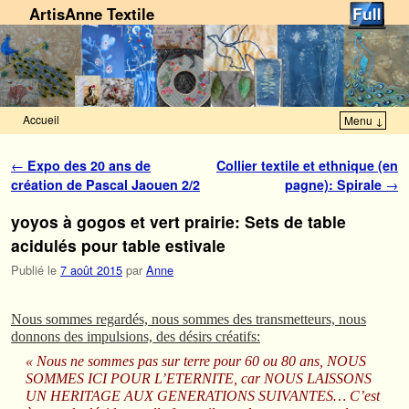
ArtisAnne Textile
Accueil
Menu ↓
Skip to primary content
Aller au contenu secondaire
Navigation des articles
←
Expo des 20 ans de
Collier textile et ethnique (en
création de Pascal Jaouen 2/2
pagne): Spirale
→
yoyos à gogos et vert prairie: Sets de table
acidulés pour table estivale
Publié le
7 août 2015
par
Anne
Nous sommes regardés, nous sommes des transmetteurs, nous
donnons des impulsions, des désirs créatifs:
« Nous ne sommes pas sur terre pour 60 ou 80 ans, NOUS
SOMMES ICI POUR L’ETERNITE, car NOUS LAISSONS
UN HERITAGE AUX GENERATIONS SUIVANTES… C’est