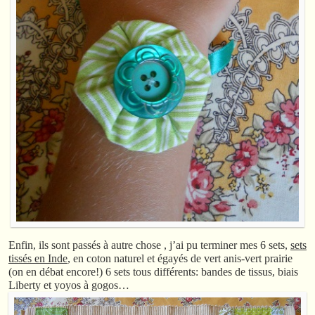
Enfin, ils sont passés à autre chose , j’ai pu terminer mes 6 sets,
sets
tissés en Inde
, en coton naturel et égayés de vert anis-vert prairie
(on en débat encore!) 6 sets tous différents: bandes de tissus, biais
Liberty et yoyos à gogos…