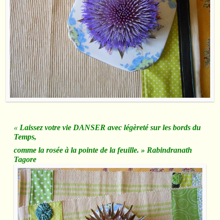
«
Laissez votre vie DANSER avec légèreté sur les bords du
Temps,
comme la rosée à la pointe de la feuille. » Rabindranath
Tagore