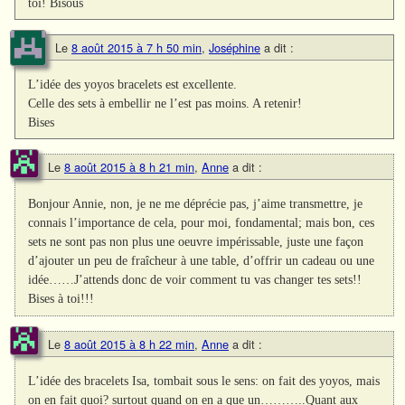
toi! Bisous
Le
8 août 2015 à 7 h 50 min
,
Joséphine
a dit :
L’idée des yoyos bracelets est excellente.
Celle des sets à embellir ne l’est pas moins. A retenir!
Bises
Le
8 août 2015 à 8 h 21 min
,
Anne
a dit :
Bonjour Annie, non, je ne me déprécie pas, j’aime transmettre, je
connais l’importance de cela, pour moi, fondamental; mais bon, ces
sets ne sont pas non plus une oeuvre impérissable, juste une façon
d’ajouter un peu de fraîcheur à une table, d’offrir un cadeau ou une
idée……J’attends donc de voir comment tu vas changer tes sets!!
Bises à toi!!!
Le
8 août 2015 à 8 h 22 min
,
Anne
a dit :
L’idée des bracelets Isa, tombait sous le sens: on fait des yoyos, mais
on en fait quoi? surtout quand on en a que un………..Quant aux