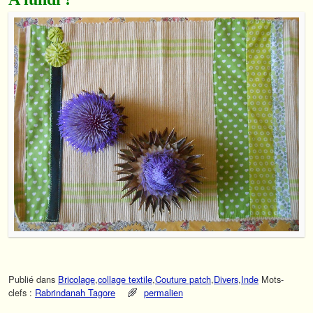
Publié dans
Bricolage
,
collage textile
,
Couture patch
,
Divers
,
Inde
Mots-
clefs :
Rabrindanah Tagore
permalien