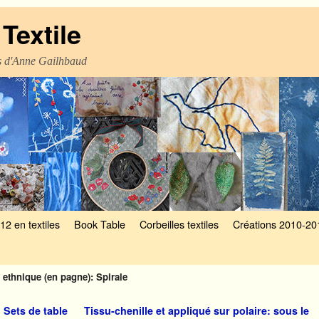
Textile
es d'Anne Gailhbaud
12 en textiles
Book Table
Corbeilles textiles
Créations 2010-20
et ethnique (en pagne): Spirale
 Sets de table
Tissu-chenille et appliqué sur polaire: sous le