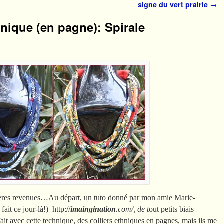
signe du vert prairie
→
thnique (en pagne): Spirale
cières revenues…Au départ, un tuto donné par mon amie Marie-
ait ce jour-là!) http://
imaingination
.com/, de t
out petits biais
ait avec cette technique, des colliers ethniques en pagnes, mais ils me