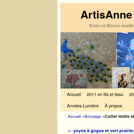
ArtisAnne 
Textes et Œuvres textil
Skip to primary content
Aller au contenu secondaire
Accueil
2011 en fils et tissu
20
Années-Lumière
À propos
Accueil
→
Bricolage
→
Collier textile 
Navigation des articles
←
yoyos à gogos et vert prairie: