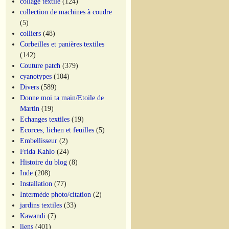
collage textile
(124)
collection de machines à coudre
(5)
colliers
(48)
Corbeilles et panières textiles
(142)
Couture patch
(379)
cyanotypes
(104)
Divers
(589)
Donne moi ta main/Etoile de
Martin
(19)
Echanges textiles
(19)
Ecorces, lichen et feuilles
(5)
Embellisseur
(2)
Frida Kahlo
(24)
Histoire du blog
(8)
Inde
(208)
Installation
(77)
Intermède photo/citation
(2)
jardins textiles
(33)
Kawandi
(7)
liens
(401)