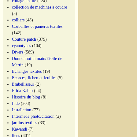
collage textile
(124)
collection de machines à coudre
(5)
colliers
(48)
Corbeilles et panières textiles
(142)
Couture patch
(379)
cyanotypes
(104)
Divers
(589)
Donne moi ta main/Etoile de
Martin
(19)
Echanges textiles
(19)
Ecorces, lichen et feuilles
(5)
Embellisseur
(2)
Frida Kahlo
(24)
Histoire du blog
(8)
Inde
(208)
Installation
(77)
Intermède photo/citation
(2)
jardins textiles
(33)
Kawandi
(7)
liens
(401)