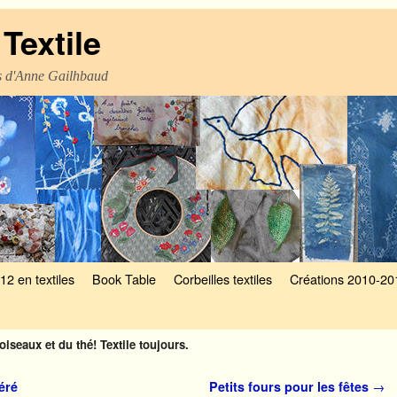
Textile
es d'Anne Gailhbaud
12 en textiles
Book Table
Corbeilles textiles
Créations 2010-20
oiseaux et du thé! Textile toujours.
éré
Petits fours pour les fêtes
→