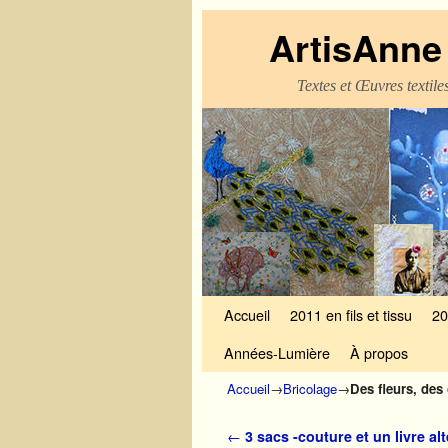
ArtisAnne 
Textes et Œuvres textil
Skip to primary content
Aller au contenu secondaire
Accueil
2011 en fils et tissu
20
Années-Lumière
À propos
Accueil
→
Bricolage
→
Des fleurs, des 
Navigation des articles
←
3 sacs -couture et un livre alt